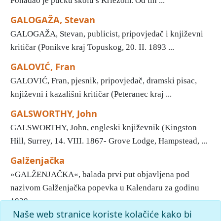
Pohađao je pučku školu s Krležom. Od tih ...
GALOGAŽA, Stevan
GALOGAŽA, Stevan, publicist, pripovjedač i književni
kritičar (Ponikve kraj Topuskog, 20. II. 1893 ...
GALOVIĆ, Fran
GALOVIĆ, Fran, pjesnik, pripovjedač, dramski pisac,
književni i kazališni kritičar (Peteranec kraj ...
GALSWORTHY, John
GALSWORTHY, John, engleski književnik (Kingston
Hill, Surrey, 14. VIII. 1867- Grove Lodge, Hampstead, ...
Galženjačka
»GALŽENJAČKA«, balada prvi put objavljena pod
nazivom Galženjačka popevka u Kalendaru za godinu
1938 ...
Naše web stranice koriste kolačiće kako bi
1
2
3
4
5
6
7
8
9
10