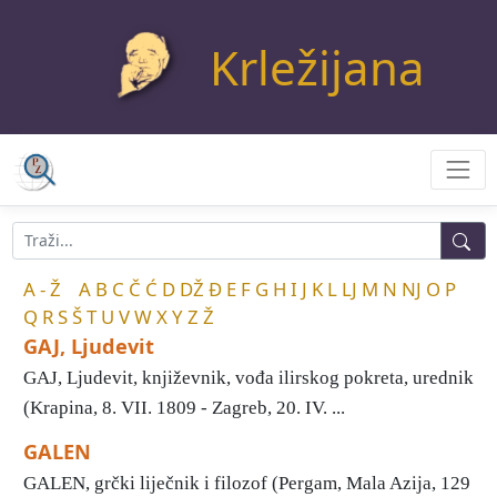
Krležijana
A - Ž
A
B
C
Č
Ć
D
DŽ
Đ
E
F
G
H
I
J
K
L
LJ
M
N
NJ
O
P
Q
R
S
Š
T
U
V
W
X
Y
Z
Ž
GAJ, Ljudevit
GAJ, Ljudevit, književnik, vođa ilirskog pokreta, urednik
(Krapina, 8. VII. 1809 - Zagreb, 20. IV. ...
GALEN
GALEN, grčki liječnik i filozof (Pergam, Mala Azija, 129