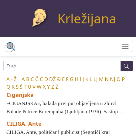
Krležijana
A - Ž
A
B
C
Č
Ć
D
DŽ
Đ
E
F
G
H
I
J
K
L
LJ
M
N
NJ
O
P
Q
R
S
Š
T
U
V
W
X
Y
Z
Ž
Ciganjska
»CIGANJSKA«, balada prvi put objavljena u zbirci
Balade Petrice Kerempuha (Ljubljana 1936). Sastoji ...
CILIGA, Ante
CILIGA, Ante, političar i publicist (Segotići kraj