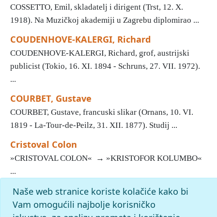
COSSETTO, Emil, skladatelj i dirigent (Trst, 12. X.
1918). Na Muzičkoj akademiji u Zagrebu diplomirao ...
COUDENHOVE-KALERGI, Richard
COUDENHOVE-KALERGI, Richard, grof, austrijski
publicist (Tokio, 16. XI. 1894 - Schruns, 27. VII. 1972).
...
COURBET, Gustave
COURBET, Gustave, francuski slikar (Ornans, 10. VI.
1819 - La-Tour-de-Peilz, 31. XII. 1877). Studij ...
Cristoval Colon
»CRISTOVAL COLON« → »KRISTOFOR KOLUMBO«
...
Naše web stranice koriste kolačiće kako bi
«
21
22
23
24
25
26
27
28
29
30
»
Kraj
Početak
Vam omogućili najbolje korisničko
pronađenih odgovora: 2101; vrijeme izvršavanja upita: 76