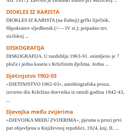
XII. 1917). Završio je Dramski studio pri Muzičkoj ...
DIOKLES IZ KARISTA
DIOKLES IZ KARISTA (na Eubeji) grčki liječnik,
Hipokratov sljedbenik (<— IV st.); pripadao tzv.
sicilskoj ...
DISKOGRAFIJA
DISKOGRAFIJA. U razdoblju 1963-91. snimljeno je 7
ploča i jedna kaseta s Krležinim djelima. Jedna ...
Djetinjstvo 1902-03
»DJETINJSTVO 1902-03«, autobiografska proza,
izvorno dio Krležina dnevnika iz ratnih godina 1942-43,
...
Djevojka među zvijerima
»DJEVOJKA MEĐU ZVIJERIMA«, pjesma u prozi prvi
put objavljena u Književnoj republici, 1924, knj. II, ...