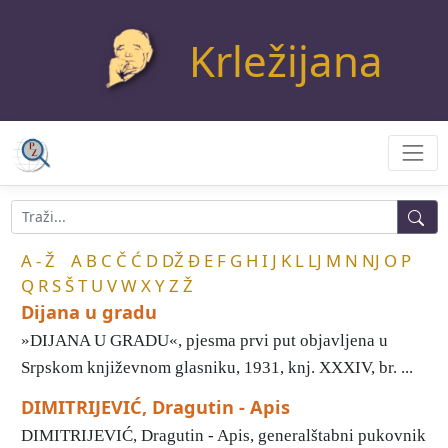
Krležijana
A - Ž
A
B
C
Č
Ć
D
DŽ
Đ
E
F
G
H
I
J
K
L
LJ
M
N
NJ
O
P
Q
R
S
Š
T
U
V
W
X
Y
Z
Ž
Dijana u gradu
»DIJANA U GRADU«, pjesma prvi put objavljena u
Srpskom književnom glasniku, 1931, knj. XXXIV, br. ...
DIMITRIJEVIĆ, Dragutin - Apis
DIMITRIJEVIĆ, Dragutin - Apis, generalštabni pukovnik