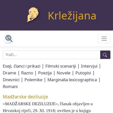
Krležijana
|
|
|
Eseji, članci i prikazi
Filmski scenariji
Intervjui
|
|
|
|
|
Drame
Razno
Poezija
Novele
Putopisi
|
|
|
Dnevnici
Polemike
Marginalia lexicographica
Romani
Madžarske deziluzije
»MADŽARSKE DEZILUZIJE«, članak objavljen u
Hrvatskoj riječi, 29. XI. 1918; uvršten je u knjigu