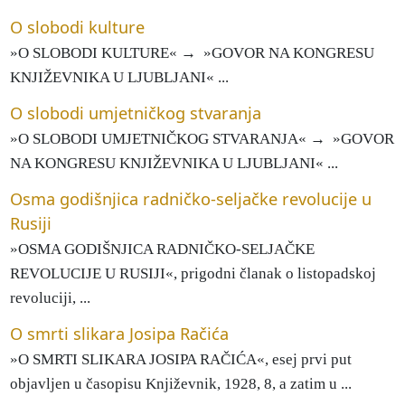
O slobodi kulture
»O SLOBODI KULTURE« → »GOVOR NA KONGRESU
KNJIŽEVNIKA U LJUBLJANI« ...
O slobodi umjetničkog stvaranja
»O SLOBODI UMJETNIČKOG STVARANJA« → »GOVOR
NA KONGRESU KNJIŽEVNIKA U LJUBLJANI« ...
Osma godišnjica radničko-seljačke revolucije u
Rusiji
»OSMA GODIŠNJICA RADNIČKO-SELJAČKE
REVOLUCIJE U RUSIJI«, prigodni članak o listopadskoj
revoluciji, ...
O smrti slikara Josipa Račića
»O SMRTI SLIKARA JOSIPA RAČIĆA«, esej prvi put
objavljen u časopisu Književnik, 1928, 8, a zatim u ...