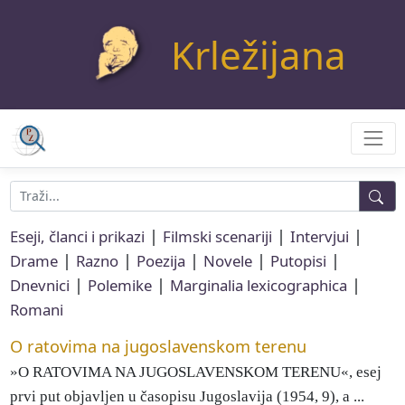
Krležijana
|
|
|
Eseji, članci i prikazi
Filmski scenariji
Intervjui
|
|
|
|
|
Drame
Razno
Poezija
Novele
Putopisi
|
|
|
Dnevnici
Polemike
Marginalia lexicographica
Romani
O ratovima na jugoslavenskom terenu
»O RATOVIMA NA JUGOSLAVENSKOM TERENU«, esej
prvi put objavljen u časopisu Jugoslavija (1954, 9), a ...