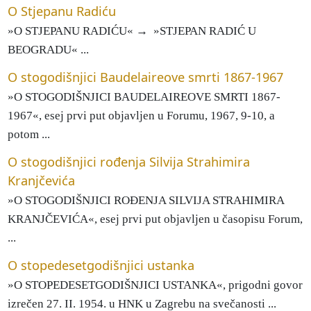
O Stjepanu Radiću
»O STJEPANU RADIĆU« → »STJEPAN RADIĆ U
BEOGRADU« ...
O stogodišnjici Baudelaireove smrti 1867-1967
»O STOGODIŠNJICI BAUDELAIREOVE SMRTI 1867-
1967«, esej prvi put objavljen u Forumu, 1967, 9-10, a
potom ...
O stogodišnjici rođenja Silvija Strahimira
Kranjčevića
»O STOGODIŠNJICI ROĐENJA SILVIJA STRAHIMIRA
KRANJČEVIĆA«, esej prvi put objavljen u časopisu Forum,
...
O stopedesetgodišnjici ustanka
»O STOPEDESETGODIŠNJICI USTANKA«, prigodni govor
izrečen 27. II. 1954. u HNK u Zagrebu na svečanosti ...