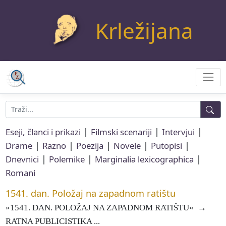
Krležijana
|
|
|
Eseji, članci i prikazi
Filmski scenariji
Intervjui
|
|
|
|
|
Drame
Razno
Poezija
Novele
Putopisi
|
|
|
Dnevnici
Polemike
Marginalia lexicographica
Romani
1541. dan. Položaj na zapadnom ratištu
»1541. DAN. POLOŽAJ NA ZAPADNOM RATIŠTU« →
RATNA PUBLICISTIKA ...