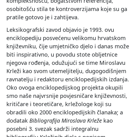
kompleksnošću, bogatstvom referencija,
osobitošću stila te kontroverzijama koje su ga
pratile gotovo je i zahtijeva.
Leksikografski zavod objavio je 1993. ovu
enciklopediju posvećenu velikomu hrvatskom
književniku, čije umjetničko djelo i danas može
biti inspirativno, u povodu stote obljetnice
njegova rođenja, odužujući se time Miroslavu
Krleži kao svom utemeljitelju, dugogodišnjem
ravnatelju i redaktoru enciklopedijskih izdanja.
Oko ovoga enciklopedijskog projekta okupili
smo naše najvrsnije povjesničare književnosti,
kritičare i teoretičare, krležologe koji su
obradili oko 2000 enciklopedijskih članaka; a
dodatak
Bibliografija Miroslava Krleže
kao
posebni 3. svezak sadrži integralnu
bibliografiju Krležinih djela s popisom