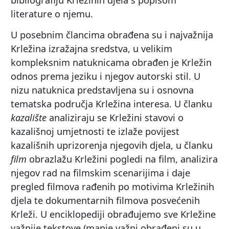
literature o njemu.
U posebnim člancima obrađena su i najvažnija
Krležina izražajna sredstva, u velikim
kompleksnim natuknicama obrađen je Krležin
odnos prema jeziku i njegov autorski stil. U
nizu natuknica predstavljena su i osnovna
tematska područja Krležina interesa. U članku
kazalište
analiziraju se Krležini stavovi o
kazališnoj umjetnosti te izlaže povijest
kazališnih uprizorenja njegovih djela, u članku
film
obrazlažu Krležini pogledi na film, analizira
njegov rad na filmskim scenarijima i daje
pregled filmova rađenih po motivima Krležinih
djela te dokumentarnih filmova posvećenih
Krleži. U enciklopediji obrađujemo sve Krležine
važnije tekstove (manje važni obrađeni su u