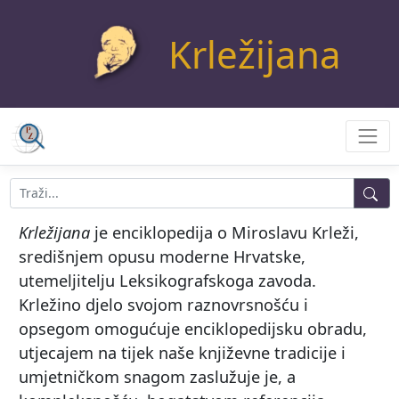
Krležijana
Krležijana
je enciklopedija o Miroslavu Krleži,
središnjem opusu moderne Hrvatske,
utemeljitelju Leksikografskoga zavoda.
Krležino djelo svojom raznovrsnošću i
opsegom omogućuje enciklopedijsku obradu,
utjecajem na tijek naše književne tradicije i
umjetničkom snagom zaslužuje je, a