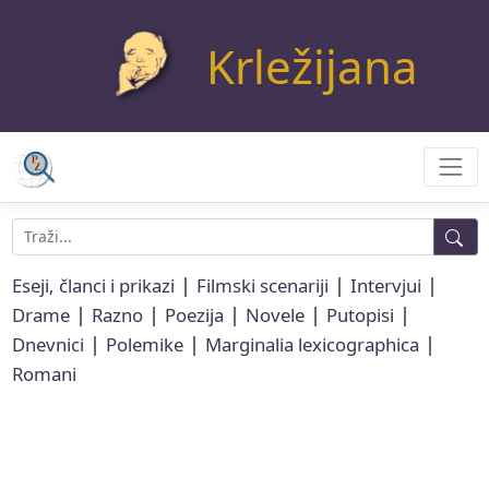
Krležijana
|
|
|
Eseji, članci i prikazi
Filmski scenariji
Intervjui
|
|
|
|
|
Drame
Razno
Poezija
Novele
Putopisi
|
|
|
Dnevnici
Polemike
Marginalia lexicographica
Romani