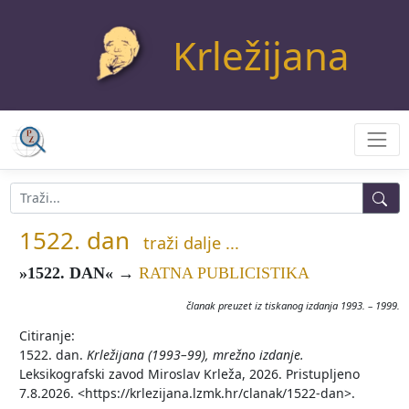
Krležijana
1522. dan
traži dalje ...
»1522. DAN«
→
RATNA PUBLICISTIKA
članak preuzet iz tiskanog izdanja 1993. – 1999.
Citiranje:
1522. dan.
Krležijana (1993–99), mrežno izdanje.
Leksikografski zavod Miroslav Krleža, 2026. Pristupljeno
7.8.2026. <https://krlezijana.lzmk.hr/clanak/1522-dan>.