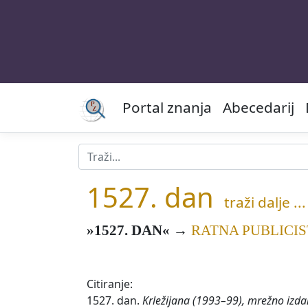
Portal znanja
Abecedarij
1527. dan
traži dalje ...
»1527. DAN«
→
RATNA PUBLICIS
Citiranje:
1527. dan.
Krležijana (1993–99), mrežno izda