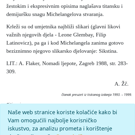
žestokim i ekspresivnim opisima naglašava titansku i
demijuršku snagu Michelangelova stvaranja.
Krleži su od umjetnika najbliži slikari (glavni likovi
važnih njegovih djela - Leone Glembay, Filip
Latinovicz), pa ga i kod Michelangela zanima gotovo
beziznimno njegovo slikarsko djelovanje: Sikstina.
LIT.: A. Flaker, Nomadi ljepote, Zagreb 1988, str. 283-
309.
A. Žč.
članak preuzet iz tiskanog izdanja 1993. – 1999.
Citiranje:
MICHELANGELO BUONARROTI.
Krležijana (1993–99), mrežno
Naše web stranice koriste kolačiće kako bi
izdanje.
Leksikografski zavod Miroslav Krleža, 2026.
Vam omogućili najbolje korisničko
Pristupljeno 10.8.2026.
iskustvo, za analizu prometa i korištenje
<https://krlezijana.lzmk.hr/clanak/1888>.