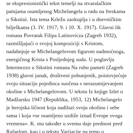
se ekspresionistički tekst temelji na stvaralačkim
patnjama osamljenog Michelangela u radu na freskama
u Sikstini. Ista tema Krležu zaokuplja i u dnevničkim
bilješkama (3. IV. 1917; 9. i 10. X. 1917). Glavni lik
romana Povratak Filipa Latinovicza (Zagreb 1932),
razmišljajući o svojoj kompoziciji s Kristom,
nadahnjuje se Michelangelovom figurom nadmoćnoga,
energičnog Krista s Posljednjeg suda. U poglavlju
Intermezzo u Sikstini romana Na rubu pameti (Zagreb
1938) glavni junak, društveni pobunjenik, poistovjećuje
svoju situaciju pojedinca suočena s nerazumijevanjem
okoline s Michelangelovom. U tekstu Iz knjige Izlet u
Madžarsku 1947 (Republika, 1953, 12) Michelangelo
je herojska ličnost koja nadilazi svoju okolinu i sebe
sama i koja »se osamljeno uzdiže iznad Evrope svoga
vremena«. K. mu također u svemu daje prednost pred
Rafaelom, kao i u tekstu Varijacije na temu o