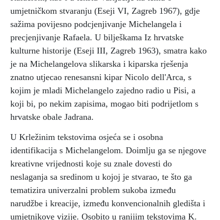
umjetničkom stvaranju (Eseji VI, Zagreb 1967), gdje
sažima povijesno podcjenjivanje Michelangela i
precjenjivanje Rafaela. U bilješkama Iz hrvatske
kulturne historije (Eseji III, Zagreb 1963), smatra kako
je na Michelangelova slikarska i kiparska rješenja
znatno utjecao renesansni kipar Nicolo dell'Arca, s
kojim je mladi Michelangelo zajedno radio u Pisi, a
koji bi, po nekim zapisima, mogao biti podrijetlom s
hrvatske obale Jadrana.
U Krležinim tekstovima osjeća se i osobna
identifikacija s Michelangelom. Doimlju ga se njegove
kreativne vrijednosti koje su znale dovesti do
neslaganja sa sredinom u kojoj je stvarao, te što ga
tematizira univerzalni problem sukoba između
narudžbe i kreacije, između konvencionalnih gledišta i
umjetnikove vizije. Osobito u ranijim tekstovima K.