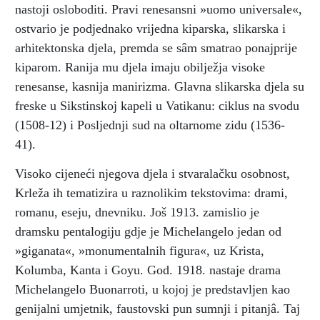
nastoji osloboditi. Pravi renesansni »uomo universale«,
ostvario je podjednako vrijedna kiparska, slikarska i
arhitektonska djela, premda se sâm smatrao ponajprije
kiparom. Ranija mu djela imaju obilježja visoke
renesanse, kasnija manirizma. Glavna slikarska djela su
freske u Sikstinskoj kapeli u Vatikanu: ciklus na svodu
(1508-12) i Posljednji sud na oltarnome zidu (1536-
41).
Visoko cijeneći njegova djela i stvaralačku osobnost,
Krleža ih tematizira u raznolikim tekstovima: drami,
romanu, eseju, dnevniku. Još 1913. zamislio je
dramsku pentalogiju gdje je Michelangelo jedan od
»giganata«, »monumentalnih figura«, uz Krista,
Kolumba, Kanta i Goyu. God. 1918. nastaje drama
Michelangelo Buonarroti, u kojoj je predstavljen kao
genijalni umjetnik, faustovski pun sumnji i pitanjâ. Taj