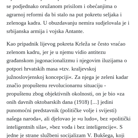
se podjednako oružanom prisilom i obećanjima o
agrarnoj reformi da bi stalo na put pokretu seljaka i
zelenoga kadra. U obuzdavanju nemira sudjelovala je i
srbijanska armija i vojska Antante.
Kao pripadnik lijevog pokreta Krleža se često vraćao
zelenom kadru, jer je u njemu vidio antitezu
građanskom jugonacionalizmu i njegovim iluzijama o
potpori hrvatskih masa »tzv. kraljevskoj
južnoslovjenskoj koncepciji«. Za njega je zeleni kadar
značio propuštenu revolucionarnu situaciju -
propuštenu zbog objektivnih okolnosti, on je bio »za
onih davnih oktobarskih dana (1918) [...] jedini
punomoćni predstavnik (političke volje i svijesti)
našega naroda«, ali djelovao je »u ludo«, bez »politički
inteligentnih sila«, »bez vođa i bez inteligencije«. S
jedne je strane službeni socijalizam V. Bukšega, koji