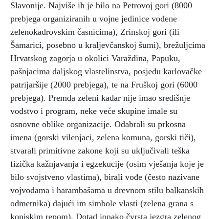
Slavonije. Najviše ih je bilo na Petrovoj gori (8000
prebjega organiziranih u vojne jedinice vođene
zelenokadrovskim časnicima), Zrinskoj gori (ili
Šamarici, posebno u kraljevčanskoj šumi), brežuljcima
Hrvatskog zagorja u okolici Varaždina, Papuku,
pašnjacima daljskog vlastelinstva, posjedu karlovačke
patrijaršije (2000 prebjega), te na Fruškoj gori (6000
prebjega). Premda zeleni kadar nije imao središnje
vodstvo i program, neke veće skupine imale su
osnovne oblike organizacije. Odabrali su prkosna
imena (gorski vilenjaci, zelena komuna, gorski tiči),
stvarali primitivne zakone koji su uključivali teška
fizička kažnjavanja i egzekucije (osim vješanja koje je
bilo svojstveno vlastima), birali vođe (često nazivane
vojvodama i harambašama u drevnom stilu balkanskih
odmetnika) dajući im simbole vlasti (zelena grana s
konjskim repom). Dotad ionako čvrsta jezgra zelenog