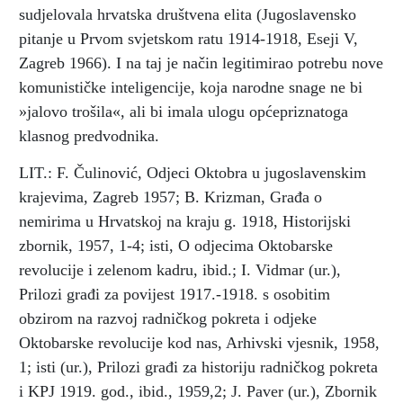
sudjelovala hrvatska društvena elita (Jugoslavensko
pitanje u Prvom svjetskom ratu 1914-1918, Eseji V,
Zagreb 1966). I na taj je način legitimirao potrebu nove
komunističke inteligencije, koja narodne snage ne bi
»jalovo trošila«, ali bi imala ulogu općepriznatoga
klasnog predvodnika.
LIT.: F. Čulinović, Odjeci Oktobra u jugoslavenskim
krajevima, Zagreb 1957; B. Krizman, Građa o
nemirima u Hrvatskoj na kraju g. 1918, Historijski
zbornik, 1957, 1-4; isti, O odjecima Oktobarske
revolucije i zelenom kadru, ibid.; I. Vidmar (ur.),
Prilozi građi za povijest 1917.-1918. s osobitim
obzirom na razvoj radničkog pokreta i odjeke
Oktobarske revolucije kod nas, Arhivski vjesnik, 1958,
1; isti (ur.), Prilozi građi za historiju radničkog pokreta
i KPJ 1919. god., ibid., 1959,2; J. Paver (ur.), Zbornik