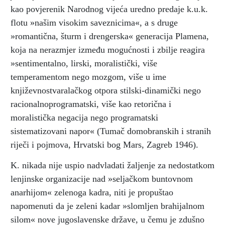
kao povjerenik Narodnog vijeća uredno predaje k.u.k.
flotu »našim visokim saveznicima«, a s druge
»romantična, šturm i drengerska« generacija Plamena,
koja na nerazmjer između mogućnosti i zbilje reagira
»sentimentalno, lirski, moralistički, više
temperamentom nego mozgom, više u ime
književnostvaralačkog otpora stilski-dinamički nego
racionalnoprogramatski, više kao retorična i
moralistička negacija nego programatski
sistematizovani napor« (Tumač domobranskih i stranih
riječi i pojmova, Hrvatski bog Mars, Zagreb 1946).
K. nikada nije uspio nadvladati žaljenje za nedostatkom
lenjinske organizacije nad »seljačkom buntovnom
anarhijom« zelenoga kadra, niti je propuštao
napomenuti da je zeleni kadar »slomljen brahijalnom
silom« nove jugoslavenske države, u čemu je zdušno