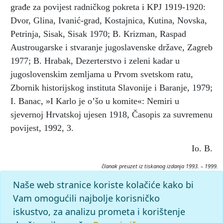
građe za povijest radničkog pokreta i KPJ 1919-1920:
Dvor, Glina, Ivanić-grad, Kostajnica, Kutina, Novska,
Petrinja, Sisak, Sisak 1970; B. Krizman, Raspad
Austrougarske i stvaranje jugoslavenske države, Zagreb
1977; B. Hrabak, Dezerterstvo i zeleni kadar u
jugoslovenskim zemljama u Prvom svetskom ratu,
Zbornik historijskog instituta Slavonije i Baranje, 1979;
I. Banac, »I Karlo je o’šo u komite«: Nemiri u
sjevernoj Hrvatskoj ujesen 1918, Časopis za suvremenu
povijest, 1992, 3.
Io. B.
članak preuzet iz tiskanog izdanja 1993. – 1999.
Citiranje:
Naše web stranice koriste kolačiće kako bi
ZELENI KADAR.
Krležijana (1993–99), mrežno izdanje.
Vam omogućili najbolje korisničko
Leksikografski zavod Miroslav Krleža, 2026. Pristupljeno
iskustvo, za analizu prometa i korištenje
9.8.2026. <https://krlezijana.lzmk.hr/clanak/2301>.