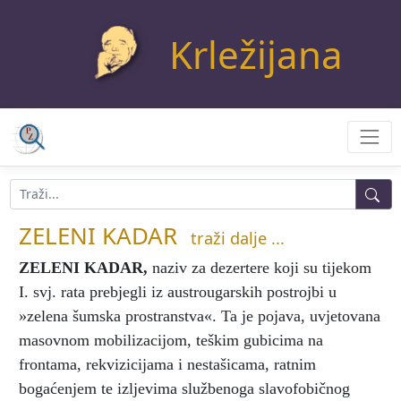
Krležijana
ZELENI KADAR
traži dalje ...
ZELENI KADAR
,
naziv za dezertere koji su tijekom
I. svj. rata prebjegli iz austrougarskih postrojbi u
»zelena šumska prostranstva«. Ta je pojava, uvjetovana
masovnom mobilizacijom, teškim gubicima na
frontama, rekvizicijama i nestašicama, ratnim
bogaćenjem te izljevima službenoga slavofobičnog