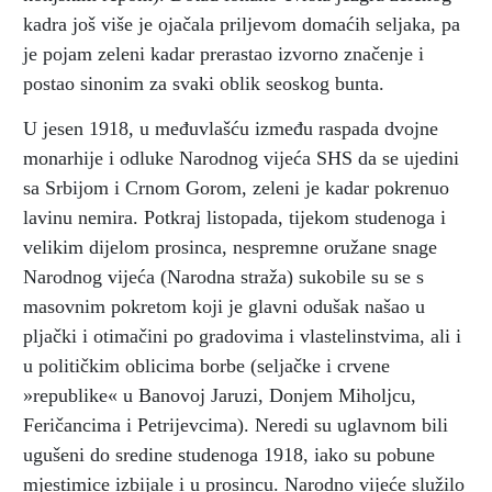
kadra još više je ojačala priljevom domaćih seljaka, pa
je pojam zeleni kadar prerastao izvorno značenje i
postao sinonim za svaki oblik seoskog bunta.
U jesen 1918, u međuvlašću između raspada dvojne
monarhije i odluke Narodnog vijeća SHS da se ujedini
sa Srbijom i Crnom Gorom, zeleni je kadar pokrenuo
lavinu nemira. Potkraj listopada, tijekom studenoga i
velikim dijelom prosinca, nespremne oružane snage
Narodnog vijeća (Narodna straža) sukobile su se s
masovnim pokretom koji je glavni odušak našao u
pljački i otimačini po gradovima i vlastelinstvima, ali i
u političkim oblicima borbe (seljačke i crvene
»republike« u Banovoj Jaruzi, Donjem Miholjcu,
Feričancima i Petrijevcima). Neredi su uglavnom bili
ugušeni do sredine studenoga 1918, iako su pobune
mjestimice izbijale i u prosincu. Narodno vijeće služilo