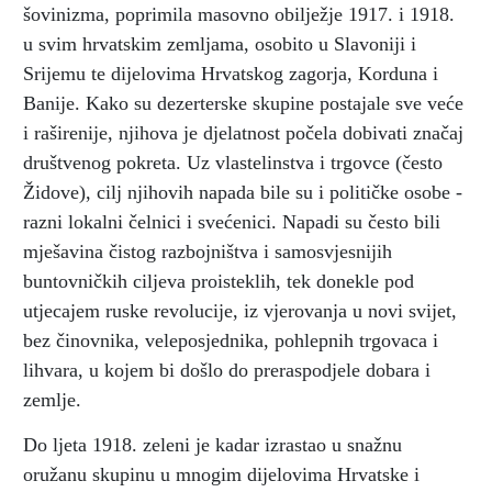
šovinizma, poprimila masovno obilježje 1917. i 1918.
u svim hrvatskim zemljama, osobito u Slavoniji i
Srijemu te dijelovima Hrvatskog zagorja, Korduna i
Banije. Kako su dezerterske skupine postajale sve veće
i raširenije, njihova je djelatnost počela dobivati značaj
društvenog pokreta. Uz vlastelinstva i trgovce (često
Židove), cilj njihovih napada bile su i političke osobe -
razni lokalni čelnici i svećenici. Napadi su često bili
mješavina čistog razbojništva i samosvjesnijih
buntovničkih ciljeva proisteklih, tek donekle pod
utjecajem ruske revolucije, iz vjerovanja u novi svijet,
bez činovnika, veleposjednika, pohlepnih trgovaca i
lihvara, u kojem bi došlo do preraspodjele dobara i
zemlje.
Do ljeta 1918. zeleni je kadar izrastao u snažnu
oružanu skupinu u mnogim dijelovima Hrvatske i