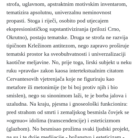
strofa, uglavnom, apstraktnim motivskim inventarom,
tematizira apsolutnu, univerzalnu neminovnost
propasti. Stoga i riječi, osobito pod utjecajem
ekspresionističkog supstantiviziranja (prilozi Crno,
Okrutno), postaju tematske. Druga se strofa ne razvija
tipičnom Krležinom antitezom, nego zapravo proširuje
tematski prostor ka sveobuhvatnosti i univerzalizaciji
kaotične meljavine. No, prije toga, lirski subjekt u neku
ruku »pravda« zakon kaosa intertekstualnim citatom
Cervantesovih vjetrenjača koje ne figuriraju kao
metafore ili metonimije (te bi boj protiv njih i bio
smislen), nego su sinonimom laži, te je borba jalova i
uzaludna. Na kraju, pjesma i gnoseološki funkcionira:
pred strahom od smrti i zemaljskog besmisla čovjek se
»ogrnuo« idolima (transcendencije) i esteticizmom
(glazbom). No besmisao prožima svaki ljudski projekt,
pa su i te dvije medijacije - božanstvo i esteticizam -