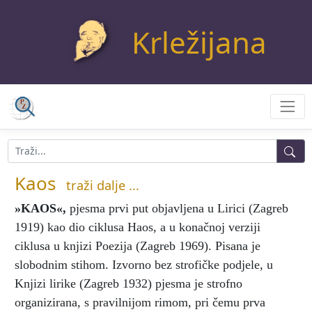
Krležijana
Kaos
traži dalje ...
»KAOS«
,
pjesma prvi put objavljena u Lirici (Zagreb
1919) kao dio ciklusa Haos, a u konačnoj verziji
ciklusa u knjizi Poezija (Zagreb 1969). Pisana je
slobodnim stihom. Izvorno bez strofičke podjele, u
Knjizi lirike (Zagreb 1932) pjesma je strofno
organizirana, s pravilnijom rimom, pri čemu prva