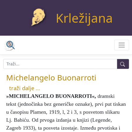
Krležijana
Michelangelo Buonarroti
traži dalje ...
»MICHELANGELO BUONARROTI«
,
dramski
tekst (jednočinka bez generičke oznake), prvi put tiskan
u časopisu Plamen, 1919, l, 2 i 3, s posvetom slikaru
Lj. Babiću. Od prvoga izdanja u knjizi (Legende,
Zagreb 1933), ta posveta izostaje. Između prvotiska i