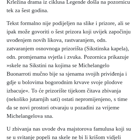
Krležina drama iz ciklusa Legende došla na pozornicu
tek za šest godina.
Tekst formalno nije podijeljen na slike i prizore, ali se
ipak može govoriti o šest prizora koji uvijek započinju
uvođenjem novih likova, rastvaranjem, odn.
zatvaranjem osnovnoga prizorišta (Sikstinska kapela),
odn. promjenama svjetla i zvuka. Pozornica prikazuje
»skele na Sikstini na kojima se Michelangelo
Buonarroti mučno bije sa sjenama svojih priviđenja i
gdje u bolovima bogorodnim krvave svoje plodove
izbacuje«. To će prizorište tijekom čitava zbivanja
(nekoliko jutarnjih sati) ostati nepromijenjeno, s time
da se novi prostori otvaraju u pozadini za vrijeme
Michelangelova sna.
U zbivanja nas uvode dva majstorova famulusa koji su
se u svitanje popeli na skele ne bi li krišom vidjeli