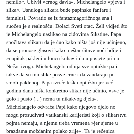
nemilo«. Ubivši »crnog đavla«, Michelangelo »pjeva i
slika«. Usnuloga slikara bude papinske fanfare i
famulusi. Povratio se iz fantazmagoričnoga sna i
suočen je s realnošću. Dolazi Sveti otac. Želi vidjeti što
je Michelangelo naslikao na zidovima Sikstine. Papa
spočitava slikaru da je čuo kako ništa još nije učinjeno,
da se pronose glasovi kako meštar čitave noći bdije i
»napitak pakleni u loncu kuha« i da u posjete prima
Nečastivoga. Michelangelo odbija sve optužbe pa i
takve da su mu slike posve crne i da zaudaraju po
smoli paklenoj. Papa izriče tešku optužbu jer već
godinu dana ništa konkretno slikar nije učinio, »sve je
golo i pusto (...) nema tu nikakvog djela«.
Michelangelo odvraća Papi kako njegovo djelo ne
mogu prosuđivati vatikanski karijeristi koji o slikarstvu
pojma nemaju, a njemu treba vremena »jer sjeme u
brazdama moždanim polako zrije«. Ta je rečenica