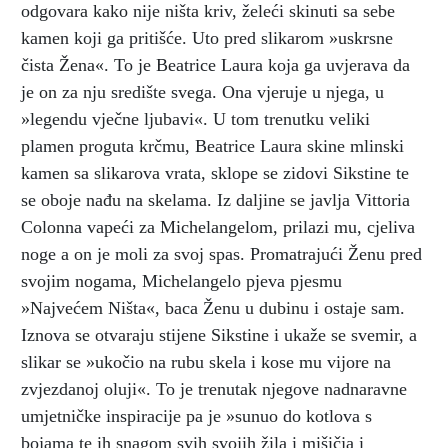
odgovara kako nije ništa kriv, želeći skinuti sa sebe
kamen koji ga pritišće. Uto pred slikarom »uskrsne
čista Žena«. To je Beatrice Laura koja ga uvjerava da
je on za nju središte svega. Ona vjeruje u njega, u
»legendu vječne ljubavi«. U tom trenutku veliki
plamen proguta krčmu, Beatrice Laura skine mlinski
kamen sa slikarova vrata, sklope se zidovi Sikstine te
se oboje nađu na skelama. Iz daljine se javlja Vittoria
Colonna vapeći za Michelangelom, prilazi mu, cjeliva
noge a on je moli za svoj spas. Promatrajući Ženu pred
svojim nogama, Michelangelo pjeva pjesmu
»Najvećem Ništa«, baca Ženu u dubinu i ostaje sam.
Iznova se otvaraju stijene Sikstine i ukaže se svemir, a
slikar se »ukočio na rubu skela i kose mu vijore na
zvjezdanoj oluji«. To je trenutak njegove nadnaravne
umjetničke inspiracije pa je »sunuo do kotlova s
bojama te ih snagom svih svojih žila i mišičja i