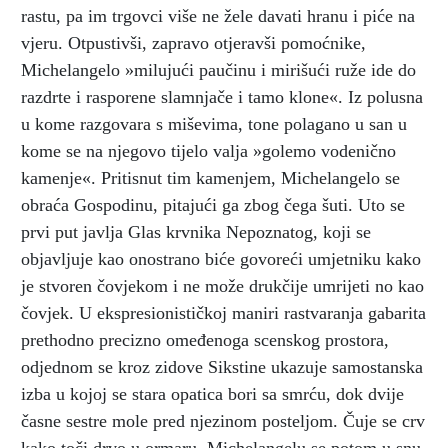
rastu, pa im trgovci više ne žele davati hranu i piće na
vjeru. Otpustivši, zapravo otjeravši pomoćnike,
Michelangelo »milujući paučinu i mirišući ruže ide do
razdrte i rasporene slamnjače i tamo klone«. Iz polusna
u kome razgovara s miševima, tone polagano u san u
kome se na njegovo tijelo valja »golemo vodenično
kamenje«. Pritisnut tim kamenjem, Michelangelo se
obraća Gospodinu, pitajući ga zbog čega šuti. Uto se
prvi put javlja Glas krvnika Nepoznatog, koji se
objavljuje kao onostrano biće govoreći umjetniku kako
je stvoren čovjekom i ne može drukčije umrijeti no kao
čovjek. U ekspresionističkoj maniri rastvaranja gabarita
prethodno precizno omeđenoga scenskog prostora,
odjednom se kroz zidove Sikstine ukazuje samostanska
izba u kojoj se stara opatica bori sa smrću, dok dvije
časne sestre mole pred njezinom posteljom. Čuje se crv
kako toči drvo u ormaru. Michelangelu se potom u snu