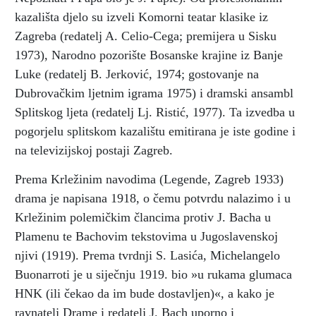
kazališta djelo su izveli Komorni teatar klasike iz
Zagreba (redatelj A. Celio-Cega; premijera u Sisku
1973), Narodno pozorište Bosanske krajine iz Banje
Luke (redatelj B. Jerković, 1974; gostovanje na
Dubrovačkim ljetnim igrama 1975) i dramski ansambl
Splitskog ljeta (redatelj Lj. Ristić, 1977). Ta izvedba u
pogorjelu splitskom kazalištu emitirana je iste godine i
na televizijskoj postaji Zagreb.
Prema Krležinim navodima (Legende, Zagreb 1933)
drama je napisana 1918, o čemu potvrdu nalazimo i u
Krležinim polemičkim člancima protiv J. Bacha u
Plamenu te Bachovim tekstovima u Jugoslavenskoj
njivi (1919). Prema tvrdnji S. Lasića, Michelangelo
Buonarroti je u siječnju 1919. bio »u rukama glumaca
HNK (ili čekao da im bude dostavljen)«, a kako je
ravnatelj Drame i redatelj J. Bach uporno i