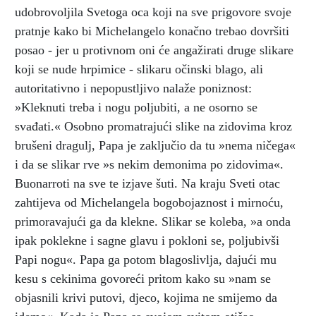
udobrovoljila Svetoga oca koji na sve prigovore svoje
pratnje kako bi Michelangelo konačno trebao dovršiti
posao - jer u protivnom oni će angažirati druge slikare
koji se nude hrpimice - slikaru očinski blago, ali
autoritativno i nepopustljivo nalaže poniznost:
»Kleknuti treba i nogu poljubiti, a ne osorno se
svađati.« Osobno promatrajući slike na zidovima kroz
brušeni dragulj, Papa je zaključio da tu »nema ničega«
i da se slikar rve »s nekim demonima po zidovima«.
Buonarroti na sve te izjave šuti. Na kraju Sveti otac
zahtijeva od Michelangela bogobojaznost i mirnoću,
primoravajući ga da klekne. Slikar se koleba, »a onda
ipak poklekne i sagne glavu i pokloni se, poljubivši
Papi nogu«. Papa ga potom blagoslivlja, dajući mu
kesu s cekinima govoreći pritom kako su »nam se
objasnili krivi putovi, djeco, kojima ne smijemo da