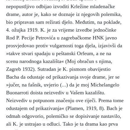
nepopustljivo odbijao izvoditi Krležine mladenačke
drame, autor je, kako se doznaje iz njegovih polemika,
bio pripravan sam režirati djelo. Međutim, na poklade,
4. ožujka 1919. K. je za vrijeme izvedbe jednočinke
Rod P. Pecije Petrovića u zagrebačkome HNK javno
prosvjedovao protiv vulgarnosti toga djela, izjavivši da
»takve stvari spadaju u peštanski Orfeum, a ne na
scenu narodnoga kazališta« (Moj obračun s njima,
Zagreb 1932). Sutradan je K. pismom obavijestio
Bacha da odustaje od prikazivanja svoje drame, jer se
»jučer, na fašnik, uvjerio (...) da je moj Michelangelo
Buonarroti doista neizvediv u Vašem kazalištu.
Neizvediv u potpunom značenju ove riječi. Prema tome
odustajem od prikazivanja« (Plamen, 1919, 8). Bach je
odmah odgovorio, polemičko se dopisivanje nastavilo,
ali K. je ustrajao u odluci. Tako je ta drama kao prva