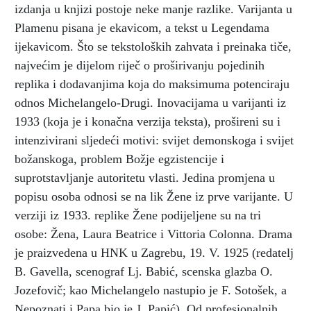
izdanja u knjizi postoje neke manje razlike. Varijanta u
Plamenu pisana je ekavicom, a tekst u Legendama
ijekavicom. Što se tekstoloških zahvata i preinaka tiče,
najvećim je dijelom riječ o proširivanju pojedinih
replika i dodavanjima koja do maksimuma potenciraju
odnos Michelangelo-Drugi. Inovacijama u varijanti iz
1933 (koja je i konačna verzija teksta), prošireni su i
intenzivirani sljedeći motivi: svijet demonskoga i svijet
božanskoga, problem Božje egzistencije i
suprotstavljanje autoritetu vlasti. Jedina promjena u
popisu osoba odnosi se na lik Žene iz prve varijante. U
verziji iz 1933. replike Žene podijeljene su na tri
osobe: Žena, Laura Beatrice i Vittoria Colonna. Drama
je praizvedena u HNK u Zagrebu, 19. V. 1925 (redatelj
B. Gavella, scenograf Lj. Babić, scenska glazba O.
Jozefovič; kao Michelangelo nastupio je F. Sotošek, a
Nepoznati i Papa bio je J. Papić). Od profesionalnih