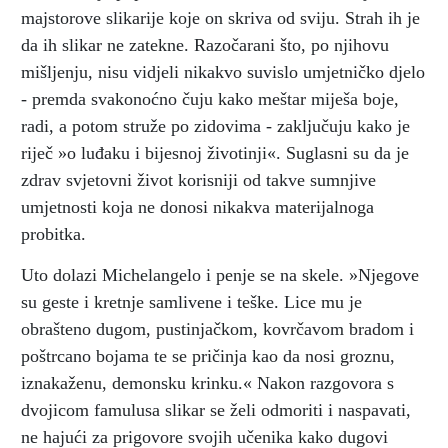
majstorove slikarije koje on skriva od sviju. Strah ih je
da ih slikar ne zatekne. Razočarani što, po njihovu
mišljenju, nisu vidjeli nikakvo suvislo umjetničko djelo
- premda svakonoćno čuju kako meštar miješa boje,
radi, a potom struže po zidovima - zaključuju kako je
riječ »o luđaku i bijesnoj životinji«. Suglasni su da je
zdrav svjetovni život korisniji od takve sumnjive
umjetnosti koja ne donosi nikakva materijalnoga
probitka.
Uto dolazi Michelangelo i penje se na skele. »Njegove
su geste i kretnje samlivene i teške. Lice mu je
obrašteno dugom, pustinjačkom, kovrčavom bradom i
poštrcano bojama te se pričinja kao da nosi groznu,
iznakaženu, demonsku krinku.« Nakon razgovora s
dvojicom famulusa slikar se želi odmoriti i naspavati,
ne hajući za prigovore svojih učenika kako dugovi