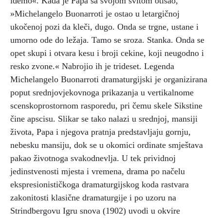
idemo«. Kada je Papa sa svojom svitom otišao,
»Michelangelo Buonarroti je ostao u letargičnoj
ukočenoj pozi da kleči, dugo. Onda se trgne, ustane i
umorno ode do ležaja. Tamo se sroza. Stanka. Onda se
opet skupi i otvara kesu i broji cekine, koji neugodno i
resko zvone.« Nabrojio ih je trideset. Legenda
Michelangelo Buonarroti dramaturgijski je organizirana
poput srednjovjekovnoga prikazanja u vertikalnome
scenskoprostornom rasporedu, pri čemu skele Sikstine
čine apscisu. Slikar se tako nalazi u srednjoj, mansiji
života, Papa i njegova pratnja predstavljaju gornju,
nebesku mansiju, dok se u okomici ordinate smještava
pakao životnoga svakodnevlja. U tek prividnoj
jedinstvenosti mjesta i vremena, drama po načelu
ekspresionističkoga dramaturgijskog koda rastvara
zakonitosti klasične dramaturgije i po uzoru na
Strindbergovu Igru snova (1902) uvodi u okvire