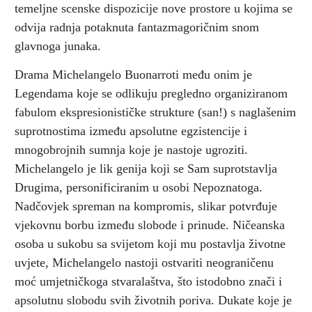
temeljne scenske dispozicije nove prostore u kojima se
odvija radnja potaknuta fantazmagoričnim snom
glavnoga junaka.
Drama Michelangelo Buonarroti među onim je
Legendama koje se odlikuju pregledno organiziranom
fabulom ekspresionističke strukture (san!) s naglašenim
suprotnostima između apsolutne egzistencije i
mnogobrojnih sumnja koje je nastoje ugroziti.
Michelangelo je lik genija koji se Sam suprotstavlja
Drugima, personificiranim u osobi Nepoznatoga.
Nadčovjek spreman na kompromis, slikar potvrđuje
vjekovnu borbu između slobode i prinude. Ničeanska
osoba u sukobu sa svijetom koji mu postavlja životne
uvjete, Michelangelo nastoji ostvariti neograničenu
moć umjetničkoga stvaralaštva, što istodobno znači i
apsolutnu slobodu svih životnih poriva. Dukate koje je