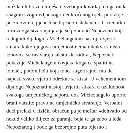
moždanih brazda miješa u svebojni kovitlaj, da ga onda
snagom svog divljačkog i neukroćenog tijela porazlije
po zidovima, pjeneći se bijesno i štekćući«. U trenutku
furioznoga stvaranja javlja se ponovno Nepoznati koji
u dugom dijalogu s Michelangelom nastoji uvjeriti
slikara kako njegova umjetnost nema nikakva smisla.
Iznovice se rastvaraju sikstinski zidovi, Nepoznati
pokazuje Michelangelu čovjeka koga će spaliti na
lomači, potom lađu koja tone, sugerirajući mu da
napusti svaku vjeru i odrekne se kista. U vehementnom
dijalogu Nepoznati nastoji uvjeriti slikara u uzaludnost
svakoga umjetničkog napora, dok Michelangelo uporno
brani vlastito pravo na umjetničko stvaranje. Verbalni
duel prelazi u fizički obračun pa je meštar »dohvatio od
nekud veliko dlijeto za paranje boja te ga zabô u leđa
Nepoznatog i bode ga bezbrojno puta bijesno i