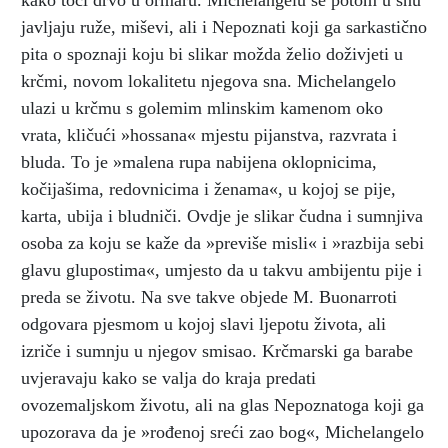
javljaju ruže, miševi, ali i Nepoznati koji ga sarkastično
pita o spoznaji koju bi slikar možda želio doživjeti u
krčmi, novom lokalitetu njegova sna. Michelangelo
ulazi u krčmu s golemim mlinskim kamenom oko
vrata, kličući »hossana« mjestu pijanstva, razvrata i
bluda. To je »malena rupa nabijena oklopnicima,
kočijašima, redovnicima i ženama«, u kojoj se pije,
karta, ubija i bludniči. Ovdje je slikar čudna i sumnjiva
osoba za koju se kaže da »previše misli« i »razbija sebi
glavu glupostima«, umjesto da u takvu ambijentu pije i
preda se životu. Na sve takve objede M. Buonarroti
odgovara pjesmom u kojoj slavi ljepotu života, ali
izriče i sumnju u njegov smisao. Krčmarski ga barabe
uvjeravaju kako se valja do kraja predati
ovozemaljskom životu, ali na glas Nepoznatoga koji ga
upozorava da je »rođenoj sreći zao bog«, Michelangelo