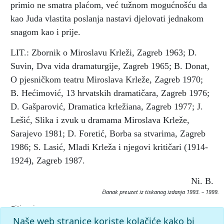
primio ne smatra plaćom, već tužnom mogućnošću da
kao Juda vlastita poslanja nastavi djelovati jednakom
snagom kao i prije.
LIT.: Zbornik o Miroslavu Krleži, Zagreb 1963; D.
Suvin, Dva vida dramaturgije, Zagreb 1965; B. Donat,
O pjesničkom teatru Miroslava Krleže, Zagreb 1970;
B. Hećimović, 13 hrvatskih dramatičara, Zagreb 1976;
D. Gašparović, Dramatica krležiana, Zagreb 1977; J.
Lešić, Slika i zvuk u dramama Miroslava Krleže,
Sarajevo 1981; D. Foretić, Borba sa stvarima, Zagreb
1986; S. Lasić, Mladi Krleža i njegovi kritičari (1914-
1924), Zagreb 1987.
Ni. B.
članak preuzet iz tiskanog izdanja 1993. – 1999.
Citiranje:
Michelangelo Buonarroti.
Krležijana (1993–99), mrežno
Naše web stranice koriste kolačiće kako bi