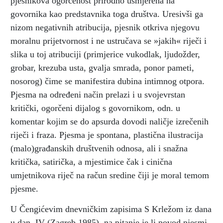
pjesnikova ogorčenost prirodno usmjerena na
govornika kao predstavnika toga društva. Uresivši ga
nizom negativnih atribucija, pjesnik otkriva njegovu
moralnu prijetvornost i ne ustručava se »jakih« riječi i
slika u toj atribuciji (primjerice vukodlak, ljudožder,
grobar, krezuba usta, gvalja smrada, ponor pameti,
nosorog) čime se manifestira dubina intimnog otpora.
Pjesma na određeni način prelazi i u svojevrstan
kritički, ogorčeni dijalog s govornikom, odn. u
komentar kojim se do apsurda dovodi naličje izrečenih
riječi i fraza. Pjesma je spontana, plastična ilustracija
(malo)građanskih društvenih odnosa, ali i snažna
kritička, satirička, a mjestimice čak i cinična
umjetnikova riječ na račun sredine čiji je moral temom
pjesme.
U Čengićevim dnevničkim zapisima S Krležom iz dana
u dan, IV (Zagreb 1985), na pitanje je li povod pjesmi