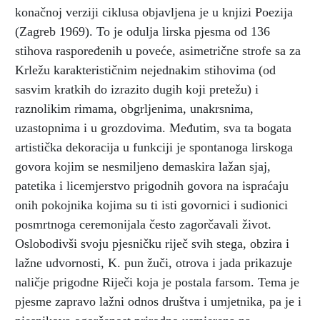
konačnoj verziji ciklusa objavljena je u knjizi Poezija
(Zagreb 1969). To je odulja lirska pjesma od 136
stihova raspoređenih u poveće, asimetrične strofe sa za
Krležu karakterističnim nejednakim stihovima (od
sasvim kratkih do izrazito dugih koji pretežu) i
raznolikim rimama, obgrljenima, unakrsnima,
uzastopnima i u grozdovima. Međutim, sva ta bogata
artistička dekoracija u funkciji je spontanoga lirskoga
govora kojim se nesmiljeno demaskira lažan sjaj,
patetika i licemjerstvo prigodnih govora na ispraćaju
onih pokojnika kojima su ti isti govornici i sudionici
posmrtnoga ceremonijala često zagorčavali život.
Oslobodivši svoju pjesničku riječ svih stega, obzira i
lažne udvornosti, K. pun žuči, otrova i jada prikazuje
naličje prigodne Riječi koja je postala farsom. Tema je
pjesme zapravo lažni odnos društva i umjetnika, pa je i