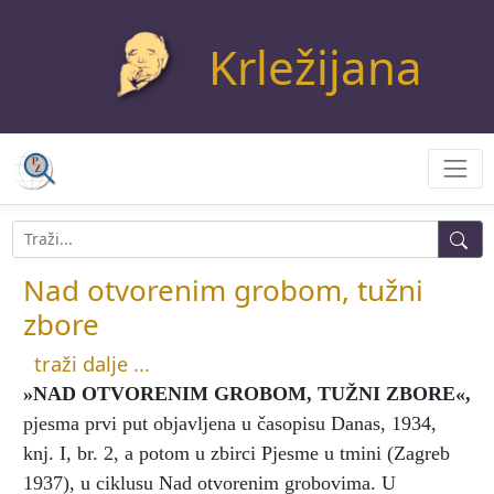
Krležijana
Nad otvorenim grobom, tužni
zbore
traži dalje ...
»NAD OTVORENIM GROBOM, TUŽNI ZBORE«
,
pjesma prvi put objavljena u časopisu Danas, 1934,
knj. I, br. 2, a potom u zbirci Pjesme u tmini (Zagreb
1937), u ciklusu Nad otvorenim grobovima. U