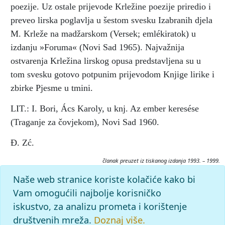
poezije. Uz ostale prijevode Krležine poezije priredio i
preveo lirska poglavlja u šestom svesku
Izabranih djela
M. Krleže na madžarskom
(Versek; emlékiratok)
u
izdanju »Foruma« (Novi Sad 1965). Najvažnija
ostvarenja Krležina lirskog opusa predstavljena su u
tom svesku gotovo potpunim prijevodom
Knjige lirike
i
zbirke
Pjesme u tmini.
LIT.: I. Bori, Ács Karoly, u knj. Az ember keresése
(Traganje za čovjekom), Novi Sad 1960.
Đ. Zć.
članak preuzet iz tiskanog izdanja 1993. – 1999.
Citiranje:
Naše web stranice koriste kolačiće kako bi
ÁCS, Károly.
Krležijana (1993–99), mrežno izdanje.
Vam omogućili najbolje korisničko
Leksikografski zavod Miroslav Krleža, 2026. Pristupljeno
iskustvo, za analizu prometa i korištenje
8.8.2026. <https://krlezijana.lzmk.hr/clanak/acs-karoly>.
društvenih mreža.
Doznaj više.