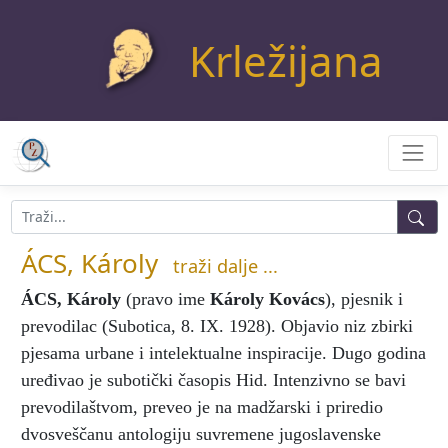
Krležijana
ÁCS, Károly
traži dalje ...
ÁCS, Károly
(pravo ime
Károly Kovács
), pjesnik i
prevodilac (Subotica, 8. IX. 1928). Objavio niz zbirki
pjesama urbane i intelektualne inspiracije. Dugo godina
uređivao je subotički časopis
Hid.
Intenzivno se bavi
prevodilaštvom, preveo je na madžarski i priredio
dvosveščanu antologiju suvremene jugoslavenske