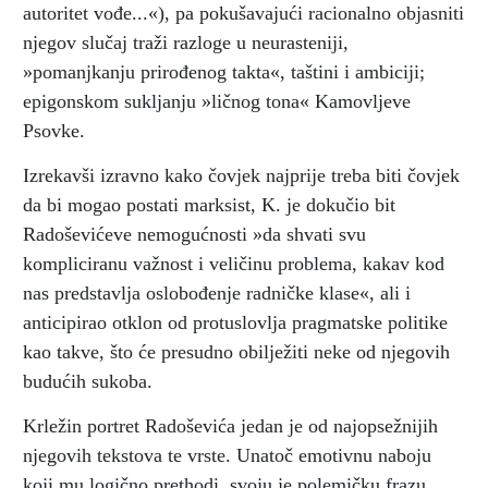
autoritet vođe...«), pa pokušavajući racionalno objasniti
njegov slučaj traži razloge u neurasteniji,
»pomanjkanju prirođenog takta«, taštini i ambiciji;
epigonskom sukljanju »ličnog tona« Kamovljeve
Psovke.
Izrekavši izravno kako čovjek najprije treba biti čovjek
da bi mogao postati marksist, K. je dokučio bit
Radoševićeve nemogućnosti »da shvati svu
kompliciranu važnost i veličinu problema, kakav kod
nas predstavlja oslobođenje radničke klase«, ali i
anticipirao otklon od protuslovlja pragmatske politike
kao takve, što će presudno obilježiti neke od njegovih
budućih sukoba.
Krležin portret Radoševića jedan je od najopsežnijih
njegovih tekstova te vrste. Unatoč emotivnu naboju
koji mu logično prethodi, svoju je polemičku frazu