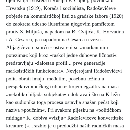
djelovanja i susreta u Rusiji (V. Ćopić), povratka u
Hrvatsku (1919), Korača i socijalista, Radoševićeve
pobjede na komunističkoj listi za gradske izbore (1920)
do zaokreta udesno ilustrirana njegovim pamfletom
protiv S. Miljuša, napadom na Đ. Cvijića, K. Horvatina
i A. Cesarca, pa napadom na Cesarca u vezi s
Alijagićevom smrću - ostvareni su »markantnim
potezima« koji kroz »raskol jedne duhovne ličnosti«
predstavljaju »žalostan profil... prve generacije
marksističkih funkcionara«. Nevjerojatni Radoševićevi
polit. obrati imaju, međutim, posebnu težinu u
perspektivi »pučkog tribuna« kojem egzaltirana masa
»nekoliko hiljada subjekata« odobrava i što na Krležu
kao sudionika toga procesa ostavlja snažan pečat koji
naziva »poučnim«. Pri svakom pljesku na »političkom
mitingu« K. dobiva »viziju« Radoševićeve konvertitske
kreature (»...razbio je u predodžbi naših radničkih masa