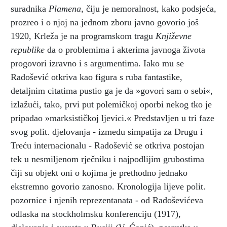
suradnika
Plamena
, čiju je nemoralnost, kako podsjeća,
prozreo i o njoj na jednom zboru javno govorio još
1920, Krleža je na programskom tragu
Književne
republike
da o problemima i akterima javnoga života
progovori izravno i s argumentima. Iako mu se
Radošević otkriva kao figura s ruba fantastike,
detaljnim citatima pustio ga je da »govori sam o sebi«,
izlažući, tako, prvi put polemičkoj oporbi nekog tko je
pripadao »marksističkoj ljevici.« Predstavljen u tri faze
svog polit. djelovanja - između simpatija za Drugu i
Treću internacionalu - Radošević se otkriva postojan
tek u nesmiljenom rječniku i najpodlijim grubostima
čiji su objekt oni o kojima je prethodno jednako
ekstremno govorio zanosno. Kronologija lijeve polit.
pozornice i njenih reprezentanata - od Radoševićeva
odlaska na stockholmsku konferenciju (1917),