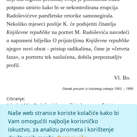
potpuno umirio kako bi se nekontrolirana erupcija
Radoševićeve pamfletske retorike samonegirala.
Nekoliko mjeseci poslije K. će podsjetiti čitatelja
Književne republike
na portret M. Radoševića navodeći
u napomeni bilješke
O prijateljima Književne republike
njegov novi obrat - pristup radikalima, čime je »četvrta
faza«, u portretu tek naslućena, dobila prepoznatljiv
profil.
Vl. Bo.
članak preuzet iz tiskanog izdanja 1993. – 1999.
Citiranje:
Advokat Mijo Radošević kao pučki tribun i pamfletist.
Krležijana (1993–99), mrežno izdanje.
Leksikografski zavod
Naše web stranice koriste kolačiće kako bi
Miroslav Krleža, 2026. Pristupljeno 7.8.2026.
Vam omogućili najbolje korisničko
<https://krlezijana.lzmk.hr/clanak/advokat-mijo-radosevic-
iskustvo, za analizu prometa i korištenje
kao-pucki-tribun-i-pamfletist>.