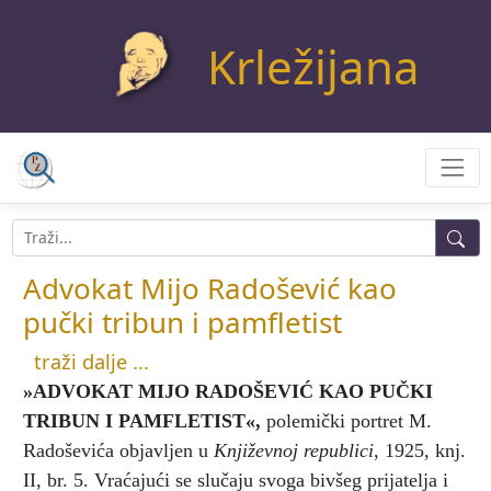
Krležijana
Advokat Mijo Radošević kao
pučki tribun i pamfletist
traži dalje ...
»ADVOKAT MIJO RADOŠEVIĆ KAO PUČKI
TRIBUN I PAMFLETIST«
,
polemički portret M.
Radoševića objavljen u
Književnoj republici
, 1925, knj.
II, br. 5. Vraćajući se slučaju svoga bivšeg prijatelja i