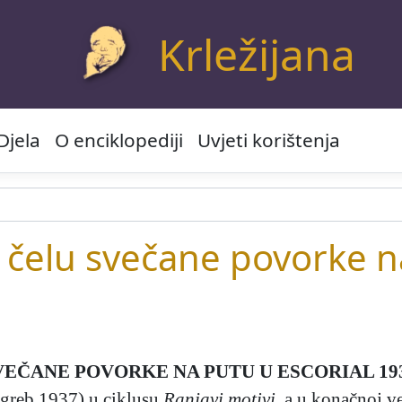
Krležijana
Djela
O enciklopediji
Uvjeti korištenja
 čelu svečane povorke na
EČANE POVORKE NA PUTU U ESCORIAL 193
greb 1937) u ciklusu
Ranjavi motivi
, a u konačnoj ve