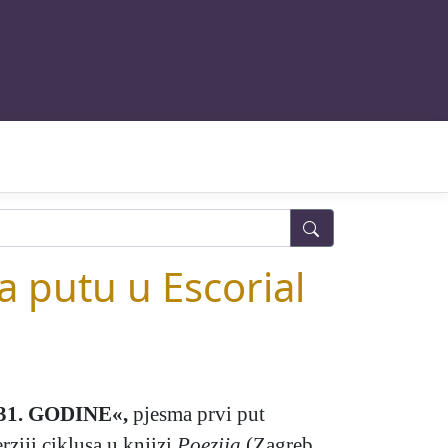
 putu u Escorial
1. GODINE«
,
pjesma prvi put
rziji ciklusa u knjizi
Poezija
(Zagreb