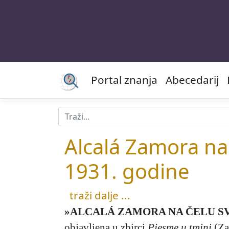
Portal znanja
Abecedarij
Alcalá Zamora na
1931. godine
traži dalje ...
»ALCALÁ ZAMORA NA ČELU SV
objavljena u zbirci
Pjesme u tmini
(Za