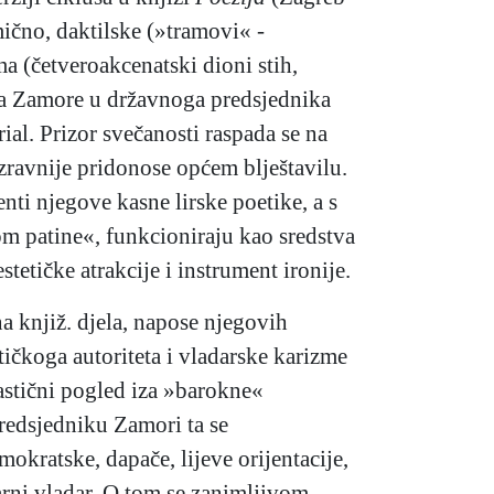
čno, daktilske (»tramovi« -
a (četveroakcenatski dioni stih,
ara Zamore u državnoga predsjednika
al. Prizor svečanosti raspada se na
zravnije pridonose općem blještavilu.
enti njegove kasne lirske poetike, a s
om patine«, funkcioniraju kao sredstva
tetičke atrakcije i instrument ironije.
a knjiž. djela, napose njegovih
tičkoga autoriteta i vladarske karizme
rkastični pogled iza »barokne«
predsjedniku Zamori ta se
okratske, dapače, lijeve orijentacije,
tarni vladar. O tom se zanimljivom