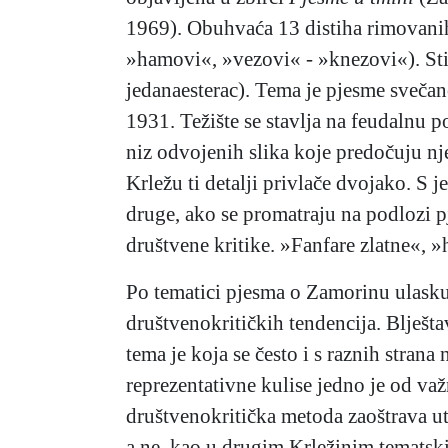
1969). Obuhvaća 13 distiha rimovanih
»hamovi«, »vezovi« - »knezovi«). Stih
jedanaesterac). Tema je pjesme svečan
1931. Težište se stavlja na feudalnu 
niz odvojenih slika koje predočuju nj
Krležu ti detalji privlače dvojako. S j
druge, ako se promatraju na podlozi p
društvene kritike. »Fanfare zlatne«, »
Po tematici pjesma o Zamorinu ulasku 
društvenokritičkih tendencija. Blješta
tema je koja se često i s raznih strana
reprezentativne kulise jedno je od va
društvenokritička metoda zaoštrava uto
a ne, kao u drugim Krležinim tematski 