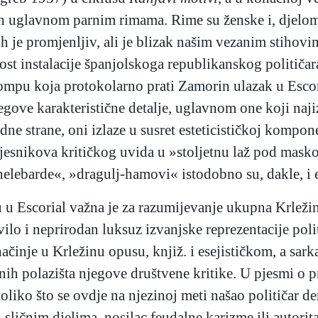
 uglavnom parnim rimama. Rime su ženske i, djelomi
 je promjenljiv, ali je blizak našim vezanim stihovim
ost instalacije španjolskoga republikanskog politič
pompu koja protokolarno prati Zamorin ulazak u Escori
egove karakteristične detalje, uglavnom one koji naji
edne strane, oni izlaze u susret esteticističkoj kompon
jesnikova kritičkog uvida u »stoljetnu laž pod mask
helebarde«, »dragulj-hamovi« istodobno su, dakle, i es
u Escorial važna je za razumijevanje ukupna Krležin
vilo i neprirodan luksuz izvanjske reprezentacije poli
 načinje u Krležinu opusu, knjiž. i esejističkom, a sa
žnih polazišta njegove društvene kritike. U pjesmi o 
liko što se ovdje na njezinoj meti našao političar dem
sličnim djelima, nosilac feudalne karizme ili autori