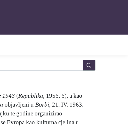
e 1943
(
Republika
, 1956, 6), a kao
pa
objavljeni u
Borbi
, 21. IV. 1963.
žujku te godine organizirao
 se Evropa kao kulturna cjelina u