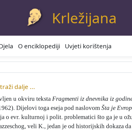
Krležijana
Djela
O enciklopediji
Uvjeti korištenja
traži dalje ...
vljen u okviru teksta
Fragmenti iz dnevnika iz godin
962). Dijelovi toga eseja pod naslovom
Šta je Evro
a o evr. kulturnoj i polit. problematici što ga je u o
zzeschog, veli K., jedan je od historijskih dokaza da