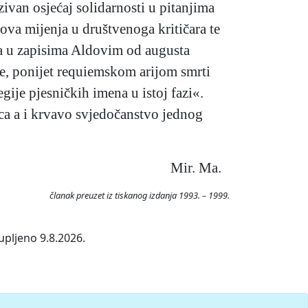
ivan osjećaj solidarnosti u pitanjima
stova mijenja u društvenoga kritičara te
lja u zapisima Aldovim od augusta
uše, ponijet requiemskom arijom smrti
gije pjesničkih imena u istoj fazi«.
srca a i krvavo svjedočanstvo jednog
Mir. Ma.
članak preuzet iz tiskanog izdanja 1993. – 1999.
upljeno 9.8.2026.