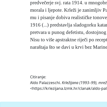
predvečerje svj. rata 1914. u mnogobr
morala i ljepote. Krleži je zanimljiv P
mu i pisanje dobiva realističke tonove
1916 (...) predstavlja sladogorku kata
pretvara u punog defetistu, dostojnog 
Nisu to više apstraktne riječi po rece
naraštaja što se davi u krvi bez Marine
Citiranje:
Aldo Palazzeschi.
Krležijana (1993–99), mrež
<https://krlezijana.lzmk.hr/clanak/aldo-pa