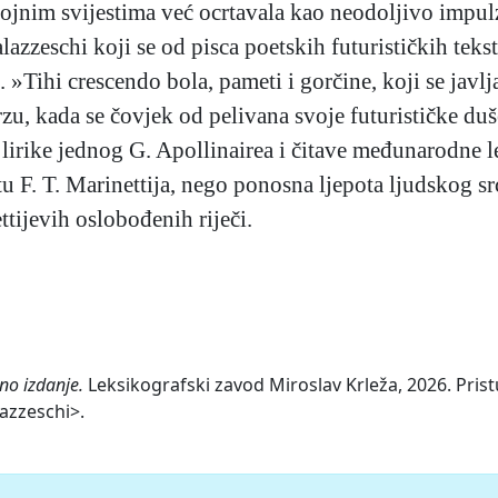
ojnim svijestima već ocrtavala kao neodoljivo impulz
alazzeschi koji se od pisca poetskih futurističkih tek
. »Tihi crescendo bola, pameti i gorčine, koji se jav
rzu, kada se čovjek od pelivana svoje futurističke d
lirike jednog G. Apollinairea i čitave međunarodne le
ptu F. T. Marinettija, nego ponosna ljepota ljudskog 
ttijevih oslobođenih riječi.
no izdanje.
Leksikografski zavod Miroslav Krleža, 2026. Prist
lazzeschi>.