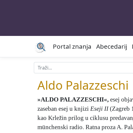
Portal znanja
Abecedarij
Aldo Palazzeschi
»ALDO PALAZZESCHI«
,
esej obja
zaseban esej u knjizi
Eseji II
(Zagreb 1
kao Krležin prilog u ciklusu predavanj
münchenski radio. Ratna proza A. Pala