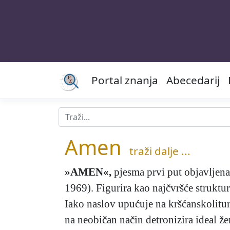
Portal znanja
Abecedarij
Amen
traži dalje ...
»AMEN«
,
pjesma prvi put objavljena
1969). Figurira kao najčvršće struktur
Iako naslov upućuje na kršćanskolitur
na neobičan način detronizira ideal ž