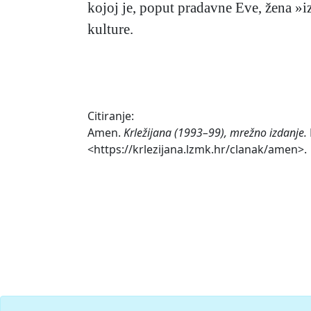
kojoj je, poput pradavne Eve, žena »i
kulture.
Citiranje:
Amen.
Krležijana (1993–99), mrežno izdanje.
<https://krlezijana.lzmk.hr/clanak/amen>.