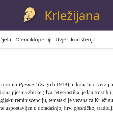
Krležijana
Djela
O enciklopediji
Uvjeti korištenja
 u zbirci
Pjesme I
(Zagreb 1918); u konačnoj verziji o
irana pjesma zbirke (dva četverostiha, jedan trostih i
gijsku reminiscenciju, tematski je vezana za Krležinu
ene uspostavljen u dotadašnjoj hrv. pjesničkoj tradic