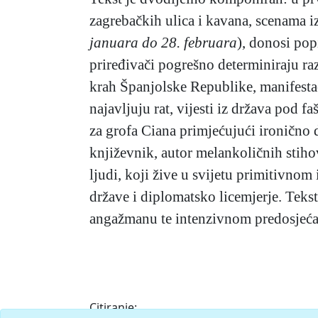
zagrebačkih ulica i kavana, scenama 
januara do 28. februara
), donosi po
priređivači pogrešno determiniraju raz
krah Španjolske Republike, manifest
najavljuju rat, vijesti iz država pod 
za grofa Ciana primjećujući ironično 
književnik, autor melankoličnih sti
ljudi, koji žive u svijetu primitivnom
države i diplomatsko licemjerje. Tek
angažmanu te intenzivnom predosjećaj
Citiranje: