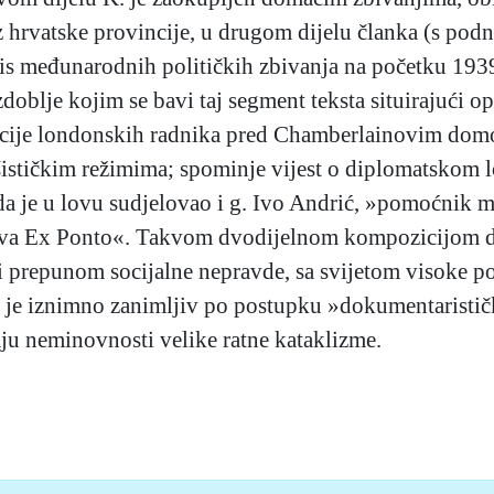
iz hrvatske provincije, u drugom dijelu članka (s po
pis međunarodnih političkih zbivanja na početku 193
doblje kojim se bavi taj segment teksta situirajući o
acije londonskih radnika pred Chamberlainovim domo
fašističkim režimima; spominje vijest o diplomatskom 
da je u lovu sudjelovao i g. Ivo Andrić, »pomoćnik mi
hova Ex Ponto«. Takvom dvodijelnom kompozicijom d
 i prepunom socijalne nepravde, sa svijetom visoke po
st je iznimno zanimljiv po postupku »dokumentaristi
u neminovnosti velike ratne kataklizme.