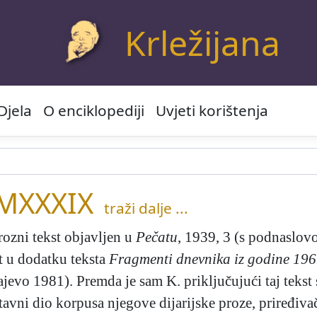
Krležijana
Djela
O enciklopediji
Uvjeti korištenja
MXXXIX
traži dalje ...
ozni tekst objavljen u
Pečatu
, 1939, 3 (s podnaslo
ut u dodatku teksta
Fragmenti dnevnika iz godine 19
jevo 1981). Premda je sam K. priključujući taj tekst 
stavni dio korpusa njegove dijarijske proze, priređ