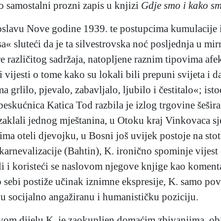
o samostalni prozni zapis u knjizi
Gdje smo i kako s
lavu Nove godine 1939. te postupcima kumulacije i a
« sluteći da je ta silvestrovska noć posljednja u mir
re različitog sadržaja, natopljene raznim tipovima afek
 vijesti o tome kako su lokali bili prepuni svijeta i
a grlilo, pjevalo, zabavljalo, ljubilo i čestitalo«; i
beskućnica Katica Tod razbila je izlog trgovine šešira
zaklali jednog mještanina, u Otoku kraj Vinkovaca sje
ima oteli djevojku, u Bosni još uvijek postoje na s
karnevalizacije (Bahtin), K. ironično spominje vijes
i i koristeći se naslovom njegove knjige kao koment
o sebi postiže učinak iznimne ekspresije, K. samo po
 socijalno angažiranu i humanističku poziciju.
vom dijelu K. je zaokupljen domaćim zbivanjima, ob