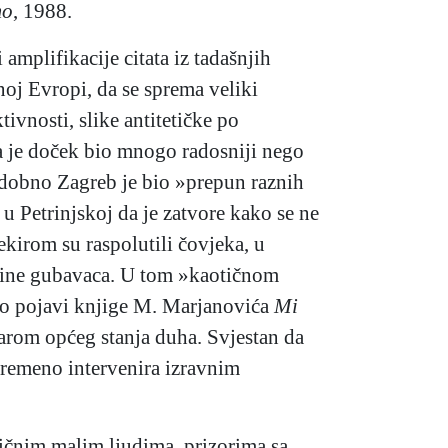
mo
, 1988.
mplifikacije citata iz tadašnjih
noj Evropi, da se sprema veliki
tivnosti, slike antitetičke po
 da je doček bio mnogo radosniji nego
stodobno Zagreb je bio »prepun raznih
 u Petrinjskoj da je zatvore kako se ne
kirom su raspolutili čovjeka, u
totine gubavaca. U tom »kaotičnom
t o pojavi knjige M. Marjanovića
Mi
arom općeg stanja duha. Svjestan da
vremeno intervenira izravnim
ičnim malim ljudima, prizorima sa