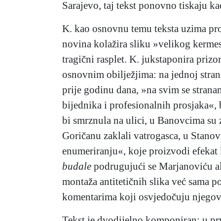
Sarajevo, taj tekst ponovno tiskaju ka
K. kao osnovnu temu teksta uzima pros
novina kolažira sliku »velikog kermesa
tragični rasplet. K. jukstaponira prizo
osnovnim obilježjima: na jednoj strani
prije godinu dana, »na svim se stranam
bijednika i profesionalnih prosjaka«, 
bi smrznula na ulici, u Banovcima su 
Goričanu zaklali vatrogasca, u Stanov
enumeriranju«, koje proizvodi efekat 
budale
podrugujući se Marjanoviću al
montaža antitetičnih slika već sama p
komentarima koji osvjedočuju njegovu
Tekst je dvodijelno komponiran: u pr