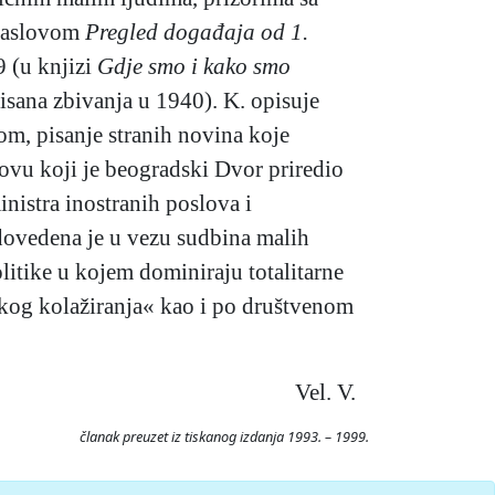
dnaslovom
Pregled događaja od 1.
9 (u knjizi
Gdje smo i kako smo
pisana zbivanja u 1940). K. opisuje
m, pisanje stranih novina koje
lovu koji je beogradski Dvor priredio
nistra inostranih poslova i
ovedena je u vezu sudbina malih
litike u kojem dominiraju totalitarne
čkog kolažiranja« kao i po društvenom
Vel. V.
članak preuzet iz tiskanog izdanja 1993. – 1999.