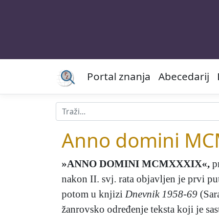
Portal znanja
Abecedarij
Anno domini MC
»ANNO DOMINI MCMXXXIX«
,
pr
nakon II. svj. rata objavljen je prvi p
potom u knjizi
Dnevnik 1958-69
(Sara
žanrovsko određenje teksta koji je sa