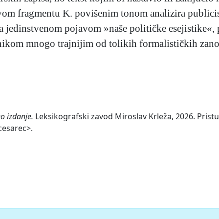
ovom fragmentu K. povišenim tonom analizira publici
 ga jedinstvenom pojavom »naše političke esejistike«
nikom mnogo trajnijim od tolikih formalističkih zanovi
o izdanje.
Leksikografski zavod Miroslav Krleža, 2026. Pristu
cesarec>.