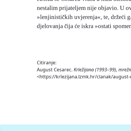
nestalim prijateljem nije objavio. U 
»lenjinističkih uvjerenja«, te, držeći
djelovanja čija će iskra »ostati spome
Citiranje:
August Cesarec.
Krležijana (1993–99), mrežn
<https://krlezijana.lzmk.hr/clanak/august-