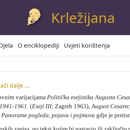
Krležijana
Djela
O enciklopediji
Uvjeti korištenja
aži dalje ...
lovnim varijacijama
Politička esejistika Augusta Cesa
 1941-1961.
(
Eseji III
; Zagreb 1963),
August Cesarec
z
Panorame pogleda
, pojava i pojmova
gdje je pretis
kih zapisa, no tekst kojim bi nastavio ili zaključio