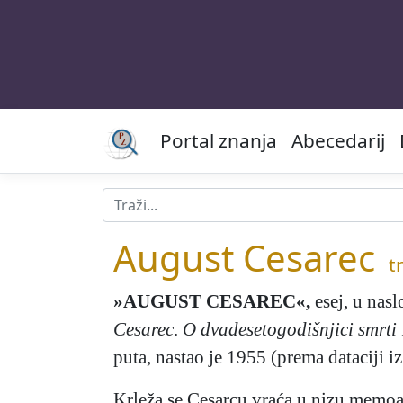
Portal znanja
Abecedarij
August Cesarec
tr
»AUGUST CESAREC«
,
esej, u nas
Cesarec
.
O dvadesetogodišnjici smrti
puta, nastao je 1955 (prema dataciji i
Krleža se Cesarcu vraća u nizu memoars