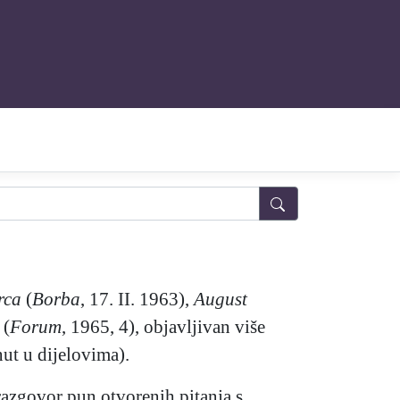
rca
(
Borba
, 17. II. 1963),
August
(
Forum
, 1965, 4), objavljivan više
nut u dijelovima).
 razgovor pun otvorenih pitanja s