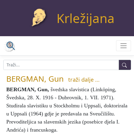
Krležijana
BERGMAN, Gun
traži dalje ...
BERGMAN, Gun
,
švedska slavistica (Linköping,
Švedska, 28. X. 1916 - Dubrovnik, 1. VII. 1971).
Studirala slavistiku u Stockholmu i Uppsali, doktorirala
u Uppsali (1964) gdje je predavala na Sveučilištu.
Prevoditeljica sa slavenskih jezika (posebice djela I.
Andrića) i francuskoga.