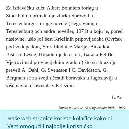
Za izdavačku kuću Albert Bonniers förlag u
Stockholmu priredila je zbirku Sprovod u
Teresienburgu i druge novele (Begravning i
Teresienburg och andra noveller, 1971) u koju je, pored
naslovne, ušlo još šest Krležinih pripovijedaka (Cvrčak
pod vodopadom, Smrt bludnice Marije, Bitka kod
Bistrice Lesne, Hiljadu i jedna smrt, Baraka Pet Be,
Vjetrovi nad provincijalnim gradom) što su ih uz nju
preveli A. Dahl, G. Svensson i C. Davidsson. G.
Bergman se za svojih čestih boravaka u Jugoslaviji u
više navrata susretala s Krležom.
B.Ar.
članak preuzet iz tiskanog izdanja 1993. – 1999.
Citiranje:
Naše web stranice koriste kolačiće kako bi
BERGMAN, Gun.
Krležijana (1993–99), mrežno izdanje.
Vam omogućili najbolje korisničko