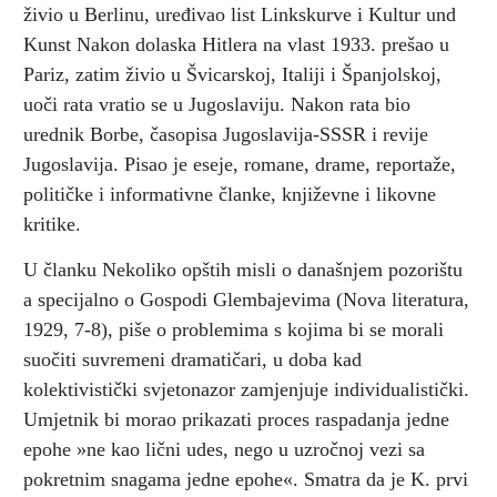
živio u Berlinu, uređivao list Linkskurve i Kultur und
Kunst Nakon dolaska Hitlera na vlast 1933. prešao u
Pariz, zatim živio u Švicarskoj, Italiji i Španjolskoj,
uoči rata vratio se u Jugoslaviju. Nakon rata bio
urednik Borbe, časopisa Jugoslavija-SSSR i revije
Jugoslavija. Pisao je eseje, romane, drame, reportaže,
političke i informativne članke, književne i likovne
kritike.
U članku Nekoliko opštih misli o današnjem pozorištu
a specijalno o Gospodi Glembajevima (Nova literatura,
1929, 7-8), piše o problemima s kojima bi se morali
suočiti suvremeni dramatičari, u doba kad
kolektivistički svjetonazor zamjenjuje individualistički.
Umjetnik bi morao prikazati proces raspadanja jedne
epohe »ne kao lični udes, nego u uzročnoj vezi sa
pokretnim snagama jedne epohe«. Smatra da je K. prvi