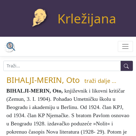
Krležijana
BIHALJI-MERIN, Oto
traži dalje ...
BIHALJI-MERIN, Oto
,
književnik i likovni kritičar
(Zemun, 3. I. 1904). Pohađao Umetničku školu u
Beogradu i akademiju u Berlinu. Od 1924. član KPJ,
od 1934. član KP Njemačke. S bratom Pavlom osnovao
u Beogradu 1928. izdavačko poduzeće »Nolit« i
pokrenuo časopis Nova literatura (1928- 29). Potom je