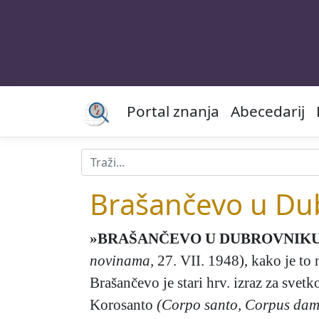
Portal znanja
Abecedarij
Brašančevo u Du
»BRAŠANČEVO U DUBROVNIK
novinama,
27. VII. 1948), kako je to
Brašančevo je stari hrv. izraz za svet
Korosanto
(Corpo santo, Corpus dam