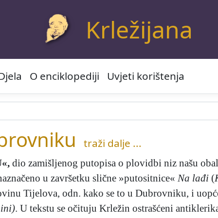
Krležijana
Djela
O enciklopediji
Uvjeti korištenja
brovniku
traži dalje ...
U«
,
dio zamišljenog putopisa o plovidbi niz našu obal
 naznačeno u završetku slične »putositnice«
Na lađi
(
kovinu Tijelova, odn. kako se to u Dubrovniku, i uopć
ini)
. U tekstu se očituju Krležin ostrašćeni antikleri