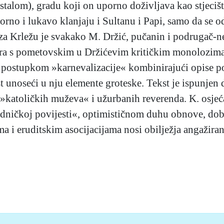
talom), gradu koji on uporno doživljava kao stjecište
vorno i lukavo klanjaju i Sultanu i Papi, samo da se o
a Krležu je svakako M. Držić, pučanin i podrugač-ne
ficira s pometovskim u Držićevim kritičkim monolozim
sti postupkom »karnevalizacije« kombinirajući opise 
 unoseći u nju elemente groteske. Tekst je ispunjen
»katoličkih muževa« i užurbanih reverenda. K. osjeć
edničkoj povijesti«, optimističnom duhu obnove, dobu
ima i eruditskim asocijacijama nosi obilježja angažira
–99), mrežno izdanje.
Leksikografski zavod Miroslav Krleža, 20