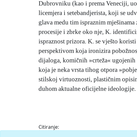
Dubrovniku (kao i prema Veneciji, uos
licemjera i setebandjerista, koji se ud
glava medu tim ispraznim mješinama z
procesije i zbrke oko nje, K. identi
ispraznost prizora. K. se vješto kori
perspektivom koja ironizira pobožnost
dijaloga, komičnih »crteža« ugojenih 
koja je neka vrsta tihog otpora »pobj
stilskoj virtuoznosti, plastičnim opis
duhom aktualne oficijelne ideologije.
Citiranje:
Brašančevo u Dubrovniku.
Krležijana (1993