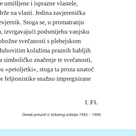
 umišljene i isprazne vlastele,
drže na vlasti. Jedina zavjerenička
vjernik. Stoga se, u promatranju
a, izvrgavajući podsmijehu vanjsku
pobožne svečanosti s plebejskom
 duhovitim kolažima praznih babljih
a simboličko značenje te svečanosti,
 »petoljetki«, stoga ta proza unatoč
ne feljtonistike snažno impregnirane
I. Fš.
članak preuzet iz tiskanog izdanja 1993. – 1999.
26. Pristupljeno 8.8.2026.