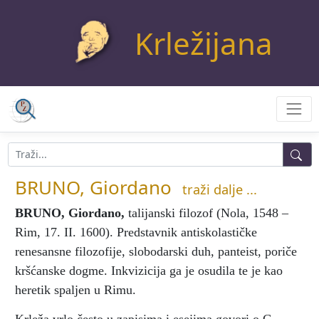
Krležijana
BRUNO, Giordano
traži dalje ...
BRUNO, Giordano
,
talijanski filozof (Nola, 1548 –
Rim, 17. II. 1600). Predstavnik antiskolastičke
renesansne filozofije, slobodarski duh, panteist, poriče
kršćanske dogme. Inkvizicija ga je osudila te je kao
heretik spaljen u Rimu.
Krleža vrlo često u zapisima i esejima govori o G.