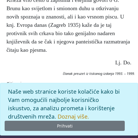
Brunu kao svijetlom i smionom duhu u otkrivanju
novih spoznaja u znanosti, ali i kao vrsnom piscu. U
knj. Evropa danas (Zagreb 1935) kaže da je taj
protivnik svih crkava bio tako genijalno nadaren
književnik da se čak i njegova panteistička razmatranja
čitaju kao pjesma.
Lj. Do.
članak preuzet iz tiskanog izdanja 1993. – 1999.
Citiranje:
BRUNO, Giordano.
Krležijana (1993–99), mrežno izdanje.
Naše web stranice koriste kolačiće kako bi
Leksikografski zavod Miroslav Krleža, 2026. Pristupljeno
Vam omogućili najbolje korisničko
6.8.2026. <https://krlezijana.lzmk.hr/clanak/bruno-
iskustvo, za analizu prometa i korištenje
giordano>.
društvenih mreža.
Doznaj više.
Prihvati
© 2026
Leksikografski zavod
Miroslav Krleža