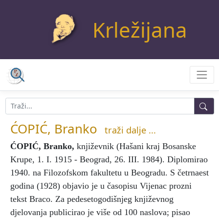
Krležijana
ĆOPIĆ, Branko
traži dalje ...
ĆOPIĆ, Branko
,
književnik (Hašani kraj Bosanske
Krupe, 1. I. 1915 - Beograd, 26. III. 1984). Diplomirao
1940. na Filozofskom fakultetu u Beogradu. S četrnaest
godina (1928) objavio je u časopisu Vijenac prozni
tekst Braco. Za pedesetogodišnjeg književnog
djelovanja publicirao je više od 100 naslova; pisao