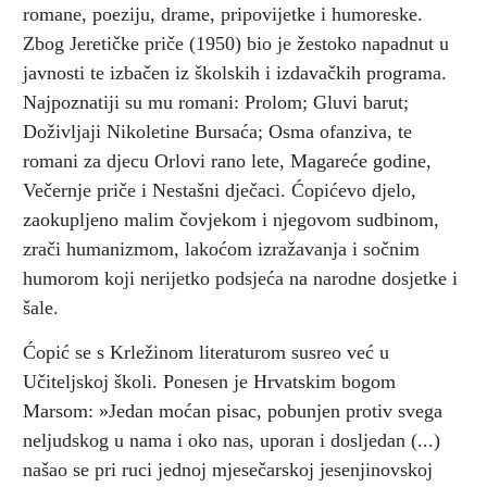
romane, poeziju, drame, pripovijetke i humoreske.
Zbog Jeretičke priče (1950) bio je žestoko napadnut u
javnosti te izbačen iz školskih i izdavačkih programa.
Najpoznatiji su mu romani: Prolom; Gluvi barut;
Doživljaji Nikoletine Bursaća; Osma ofanziva, te
romani za djecu Orlovi rano lete, Magareće godine,
Večernje priče i Nestašni dječaci. Ćopićevo djelo,
zaokupljeno malim čovjekom i njegovom sudbinom,
zrači humanizmom, lakoćom izražavanja i sočnim
humorom koji nerijetko podsjeća na narodne dosjetke i
šale.
Ćopić se s Krležinom literaturom susreo već u
Učiteljskoj školi. Ponesen je Hrvatskim bogom
Marsom: »Jedan moćan pisac, pobunjen protiv svega
neljudskog u nama i oko nas, uporan i dosljedan (...)
našao se pri ruci jednoj mjesečarskoj jesenjinovskoj