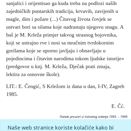
sanjalici i orijentisao ga kuda treba na podlozi naših
zajedničkih puntarskih tradicija, krvavih, zavijenih u
magle, dim i požare (...) Čitavog života čovjek se
ustvari bori sa silama koje nadrastaju njegovu snagu. A
baš je M. Krleža primjer takvog strasnog bojovnika,
koji se ustrajno rve i nosi sa mračnim tvrdokornim
gorilama koje se uporno javljaju i obnavljaju u
pojedincima i čitavim narodima tokom ljudske istorije«
(predgovor u knj. M. Krleža, Dječak prati zmaja,
lektira za osnovne škole).
LIT.: E. Čengić, S Krležom iz dana u dan, I-IV, Zagreb
1985.
E. Čć.
članak preuzet iz tiskanog izdanja 1993. – 1999.
Citiranje:
Naše web stranice koriste kolačiće kako bi