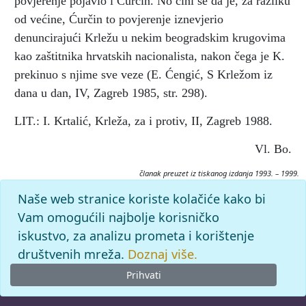
povjerenje pojavio i Ćurčin. No čini se da je, za razliku
od većine, Ćurčin to povjerenje iznevjerio
denuncirajući Krležu u nekim beogradskim krugovima
kao zaštitnika hrvatskih nacionalista, nakon čega je K.
prekinuo s njime sve veze (E. Ćengić, S Krležom iz
dana u dan, IV, Zagreb 1985, str. 298).
LIT.: I. Krtalić, Krleža, za i protiv, II, Zagreb 1988.
Vl. Bo.
članak preuzet iz tiskanog izdanja 1993. – 1999.
Citiranje:
Naše web stranice koriste kolačiće kako bi
ĆURČIN, Milan.
Krležijana (1993–99), mrežno izdanje.
Vam omogućili najbolje korisničko
Leksikografski zavod Miroslav Krleža, 2026. Pristupljeno
iskustvo, za analizu prometa i korištenje
8.8.2026. <https://krlezijana.lzmk.hr/clanak/curcin-milan>.
društvenih mreža.
Doznaj više.
Prihvati
© 2026
Leksikografski zavod
Miroslav Krleža