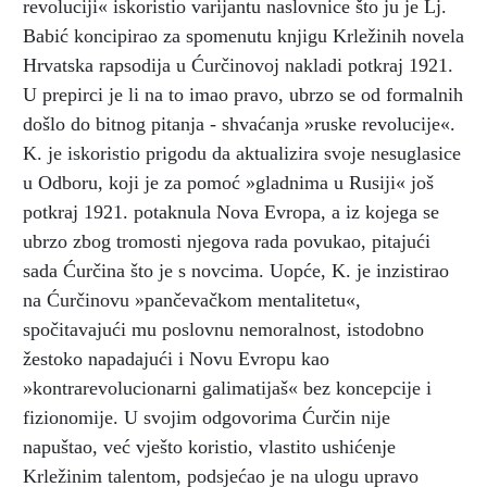
revoluciji« iskoristio varijantu naslovnice što ju je Lj.
Babić koncipirao za spomenutu knjigu Krležinih novela
Hrvatska rapsodija u Ćurčinovoj nakladi potkraj 1921.
U prepirci je li na to imao pravo, ubrzo se od formalnih
došlo do bitnog pitanja - shvaćanja »ruske revolucije«.
K. je iskoristio prigodu da aktualizira svoje nesuglasice
u Odboru, koji je za pomoć »gladnima u Rusiji« još
potkraj 1921. potaknula Nova Evropa, a iz kojega se
ubrzo zbog tromosti njegova rada povukao, pitajući
sada Ćurčina što je s novcima. Uopće, K. je inzistirao
na Ćurčinovu »pančevačkom mentalitetu«,
spočitavajući mu poslovnu nemoralnost, istodobno
žestoko napadajući i Novu Evropu kao
»kontrarevolucionarni galimatijaš« bez koncepcije i
fizionomije. U svojim odgovorima Ćurčin nije
napuštao, već vješto koristio, vlastito ushićenje
Krležinim talentom, podsjećao je na ulogu upravo