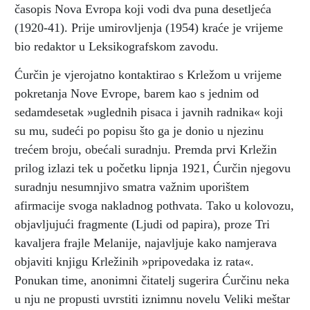
časopis Nova Evropa koji vodi dva puna desetljeća
(1920-41). Prije umirovljenja (1954) kraće je vrijeme
bio redaktor u Leksikografskom zavodu.
Ćurčin je vjerojatno kontaktirao s Krležom u vrijeme
pokretanja Nove Evrope, barem kao s jednim od
sedamdesetak »uglednih pisaca i javnih radnika« koji
su mu, sudeći po popisu što ga je donio u njezinu
trećem broju, obećali suradnju. Premda prvi Krležin
prilog izlazi tek u početku lipnja 1921, Ćurčin njegovu
suradnju nesumnjivo smatra važnim uporištem
afirmacije svoga nakladnog pothvata. Tako u kolovozu,
objavljujući fragmente (Ljudi od papira), proze Tri
kavaljera frajle Melanije, najavljuje kako namjerava
objaviti knjigu Krležinih »pripovedaka iz rata«.
Ponukan time, anonimni čitatelj sugerira Ćurčinu neka
u nju ne propusti uvrstiti iznimnu novelu Veliki meštar