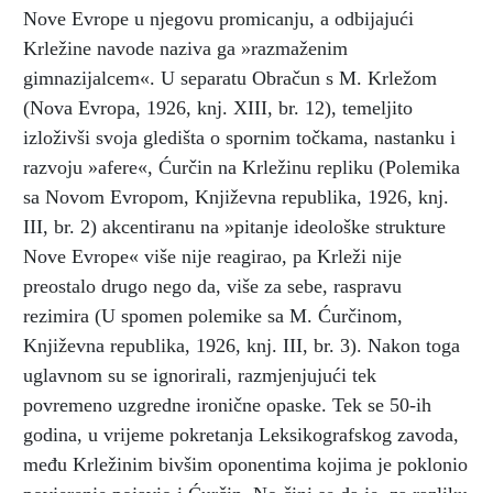
Nove Evrope u njegovu promicanju, a odbijajući
Krležine navode naziva ga »razmaženim
gimnazijalcem«. U separatu Obračun s M. Krležom
(Nova Evropa, 1926, knj. XIII, br. 12), temeljito
izloživši svoja gledišta o spornim točkama, nastanku i
razvoju »afere«, Ćurčin na Krležinu repliku (Polemika
sa Novom Evropom, Književna republika, 1926, knj.
III, br. 2) akcentiranu na »pitanje ideološke strukture
Nove Evrope« više nije reagirao, pa Krleži nije
preostalo drugo nego da, više za sebe, raspravu
rezimira (U spomen polemike sa M. Ćurčinom,
Književna republika, 1926, knj. III, br. 3). Nakon toga
uglavnom su se ignorirali, razmjenjujući tek
povremeno uzgredne ironične opaske. Tek se 50-ih
godina, u vrijeme pokretanja Leksikografskog zavoda,
među Krležinim bivšim oponentima kojima je poklonio