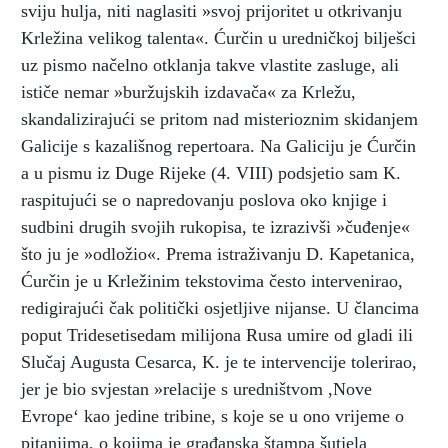
sviju hulja, niti naglasiti »svoj prijoritet u otkrivanju
Krležina velikog talenta«. Ćurčin u uredničkoj bilješci
uz pismo načelno otklanja takve vlastite zasluge, ali
ističe nemar »buržujskih izdavača« za Krležu,
skandalizirajući se pritom nad misterioznim skidanjem
Galicije s kazališnog repertoara. Na Galiciju je Ćurčin
a u pismu iz Duge Rijeke (4. VIII) podsjetio sam K.
raspitujući se o napredovanju poslova oko knjige i
sudbini drugih svojih rukopisa, te izrazivši »čuđenje«
što ju je »odložio«. Prema istraživanju D. Kapetanica,
Ćurčin je u Krležinim tekstovima često intervenirao,
redigirajući čak politički osjetljive nijanse. U člancima
poput Tridesetisedam milijona Rusa umire od gladi ili
Slučaj Augusta Cesarca, K. je te intervencije tolerirao,
jer je bio svjestan »relacije s uredništvom ,Nove
Evrope‘ kao jedine tribine, s koje se u ono vrijeme o
pitanjima, o kojima je građanska štampa šutjela