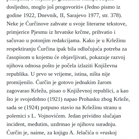
dosljedno, moglo još progovoriti« (Jedno pismo iz
godine 1922, Dnevnik, II, Sarajevo 1977, str. 378).
Neke je Ćurčinove zahvate u svoje literarne tekstove,
primjerice Pjesmu iz hrvatske krčme, prihvatio i
sačuvao u potonjim redakcijama. Kako je u Krležinu
respektiranju Ćurčina ipak bila odlučujuća potreba za
časopisom u kojemu će objavljivati, pokazuje razvoj
njihova odnosa pošto je počela izlaziti Književna
republika. U prvo se vrijeme, istina, ništa nije
promijenilo. Ćurčin je gotovo jednakim žarom
zagovarao Krležu, pisao o Književnoj republici, a kao
što je svojedobno (1921) napao Prohasku zbog Krleže,
sada se (1924) potpuno stavio na Krležinu stranu u
polemici s L. Vojnovićem. Jedan prividno slučajan
incident, međutim, uzdrmao je njihovu suradnju.
Ćurčin je, naime, za knjigu A. Jelačića o »ruskoj