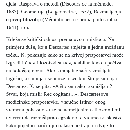
djela: Rasprava o metodi (Discours de la méthode,
1637), Geometrija (La géométrie, 1637), Razmišljanja
o prvoj filozofiji (Méditationes de prima philosophia,
1641), i dr.
Krleža se kritički odnosi prema ovom misliocu. Na
primjeru duše, koju Descartes smješta u jednu moždanu
točku, K. pokazuje kako se na krivoj pretpostavci može
izgraditi čitav filozofski sustav, »labilan kao da počiva
na kokošjoj nozi«. Ako sumnjati znači razmišljati
logično, a sumnjati se može u sve kao što je sumnjao
Descartes, K. se pita: »A što sam ako razmišljam?
Stvar, koja misli: Rec cogitans...«. Descartesove
medicinske pretpostavke, »naučne istine« onog
vremena pokazale su se neutemeljenima ali »smo i mi
uvjereni da razmišljamo egzaktno, a vidimo iz iskustva
kako pojedini naučni pronalasci ne traju ni dvije-tri