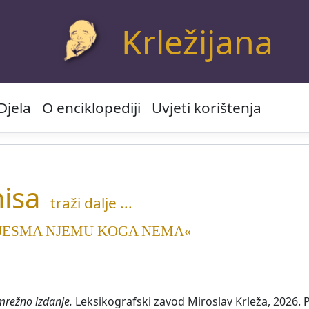
Krležijana
Djela
O enciklopediji
Uvjeti korištenja
isa
traži dalje ...
JESMA NJEMU KOGA NEMA«
mrežno izdanje.
Leksikografski zavod Miroslav Krleža, 2026. P