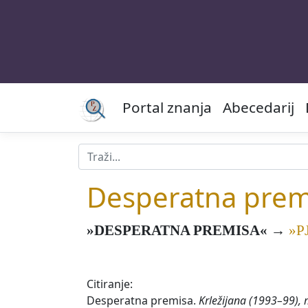
Portal znanja
Abecedarij
Desperatna prem
»DESPERATNA PREMISA«
→
»P
Citiranje:
Desperatna premisa.
Krležijana (1993–99), 