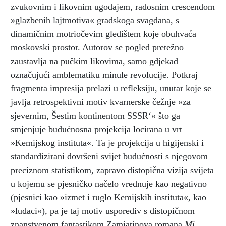
zvukovnim i likovnim ugođajem, radosnim crescendom
»glazbenih lajtmotiva« gradskoga svagdana, s
dinamičnim motriočevim gledištem koje obuhvaća
moskovski prostor. Autorov se pogled pretežno
zaustavlja na pučkim likovima, samo gdjekad
označujući amblematiku minule revolucije. Potkraj
fragmenta impresija prelazi u refleksiju, unutar koje se
javlja retrospektivni motiv kvarnerske čežnje »za
sjevernim, Šestim kontinentom SSSR‘« što ga
smjenjuje budućnosna projekcija locirana u vrt
»Kemijskog instituta«. Ta je projekcija u higijenski i
standardizirani dovršeni svijet budućnosti s njegovom
preciznom statistikom, zapravo distopična vizija svijeta
u kojemu se pjesničko načelo vrednuje kao negativno
(pjesnici kao »izmet i ruglo Kemijskih instituta«, kao
»luđaci«), pa je taj motiv usporediv s distopičnom
znanstvenom fantastikom Zamjatinova romana
Mi.