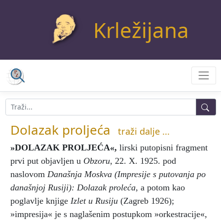
Krležijana
Dolazak proljeća
traži dalje ...
»DOLAZAK PROLJEĆA«
,
lirski putopisni fragment
prvi put objavljen u
Obzoru
, 22. X. 1925. pod
naslovom
Današnja Moskva
(Impresije s putovanja po
današnjoj Rusiji): Dolazak proleća
, a potom kao
poglavlje knjige
Izlet u Rusiju
(Zagreb 1926);
»impresija« je s naglašenim postupkom »orkestracije«,