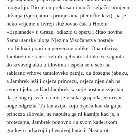
biografiju. Bio je on prekrasan i naočit seljačić otmjena
držanja (vjerojatno s primjesama plemićke krvi), pa je
neko vrijeme u livreji službovao čak u Hotelu
»Esplanade« u Grazu, odlazio u operu i čitao novine.
Samaritanska uloga Njezina Visočanstva postaje
morbidna i poprima perverzne oblike. Ona otkriva
Jambrekove rane i želi ih cjelivati: »I tako se sagnula
do krvavog akta u tilovima i ispela se u sebi na
sablasne vrhove tantalovske patnje, da dosegne jabuku,
a Jambrek leži i osjeća princezu, osjeća njen dah na
svom tijelu...« Kad Jambrek kasnije postane svjestan
da je bogalj, viče da mu je visoka gospođa, »kurva«,
noge odgrizla. Ta fantazija, koju osjeća kao da ga je
princeza silovala, ne napušta ga ni kasnije kad je, s
protezama, Jambrek ponovno »u svom kaderskom
gradu« u prljavoj i pljesnivoj baraci. Nasuprot