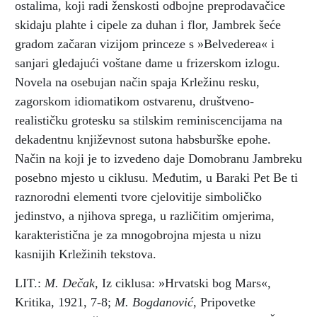
ostalima, koji radi ženskosti odbojne preprodavačice
skidaju plahte i cipele za duhan i flor, Jambrek šeće
gradom začaran vizijom princeze s »Belvederea« i
sanjari gledajući voštane dame u frizerskom izlogu.
Novela na osebujan način spaja Krležinu resku,
zagorskom idiomatikom ostvarenu, društveno-
realističku grotesku sa stilskim reminiscencijama na
dekadentnu književnost sutona habsburške epohe.
Način na koji je to izvedeno daje Domobranu Jambreku
posebno mjesto u ciklusu. Međutim, u Baraki Pet Be ti
raznorodni elementi tvore cjelovitije simboličko
jedinstvo, a njihova sprega, u različitim omjerima,
karakteristična je za mnogobrojna mjesta u nizu
kasnijih Krležinih tekstova.
LIT.:
M. Dečak
, Iz ciklusa: »Hrvatski bog Mars«,
Kritika, 1921, 7-8;
M. Bogdanović
, Pripovetke