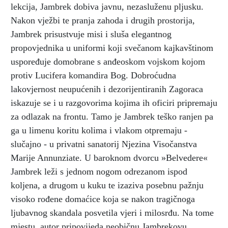
lekcija, Jambrek dobiva javnu, nezasluženu pljusku.
Nakon vježbi te pranja zahoda i drugih prostorija,
Jambrek prisustvuje misi i sluša elegantnog
propovjednika u uniformi koji svečanom kajkavštinom
uspoređuje domobrane s anđeoskom vojskom kojom
protiv Lucifera komandira Bog. Dobroćudna
lakovjernost neupućenih i dezorijentiranih Zagoraca
iskazuje se i u razgovorima kojima ih oficiri pripremaju
za odlazak na frontu. Tamo je Jambrek teško ranjen pa
ga u limenu koritu kolima i vlakom otpremaju -
slučajno - u privatni sanatorij Njezina Visočanstva
Marije Annunziate. U baroknom dvorcu »Belvedere«
Jambrek leži s jednom nogom odrezanom ispod
koljena, a drugom u kuku te izaziva posebnu pažnju
visoko rođene domaćice koja se nakon tragičnoga
ljubavnog skandala posvetila vjeri i milosrđu. Na tome
mjestu, autor pripovijeda neobičnu Jambrekovu