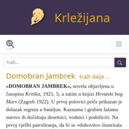
Krležijana
Domobran Jambrek
traži dalje ...
»DOMOBRAN JAMBREK«
,
novela objavljena u
časopisu
Kritika
, 1921, 5, a zatim u knjizi
Hrvatski bog
Mars
(Zagreb 1922). U prvoj polovici priče prikazan je
dolazak regruta u bataljun. Kaznama i grubim šalama
surovo ih dočekuju desetnici, vodnici i podoficiri. Na
prvoj vježbi patroliranja, da bi se »duhovito« ilustrirala