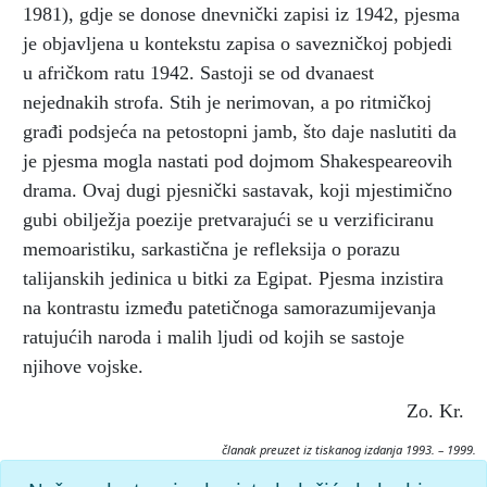
1981), gdje se donose dnevnički zapisi iz 1942, pjesma
je objavljena u kontekstu zapisa o savezničkoj pobjedi
u afričkom ratu 1942. Sastoji se od dvanaest
nejednakih strofa. Stih je nerimovan, a po ritmičkoj
građi podsjeća na petostopni jamb, što daje naslutiti da
je pjesma mogla nastati pod dojmom Shakespeareovih
drama. Ovaj dugi pjesnički sastavak, koji mjestimično
gubi obilježja poezije pretvarajući se u verzificiranu
memoaristiku, sarkastična je refleksija o porazu
talijanskih jedinica u bitki za Egipat. Pjesma inzistira
na kontrastu između patetičnoga samorazumijevanja
ratujućih naroda i malih ljudi od kojih se sastoje
njihove vojske.
Zo. Kr.
članak preuzet iz tiskanog izdanja 1993. – 1999.
Citiranje: