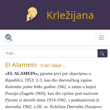
Krležijana
El Alamein
traži dalje ...
»EL ALAMEIN«
,
pjesma prvi put objavljena u
Republici
,
1953, 2-3, kao dio dnevničkog zapisa
Kalendar jedne bitke godine 1942
, a zatim u knjizi
Poezija
(Zagreb 1969), kao dio cjeline pod nazivom
Pjesme iz davnih dana 1914-1942
, s podnaslovom
Iz
dnevnika 1942
; u III. sv. Krležina
Dnevnika
(Sarajevo