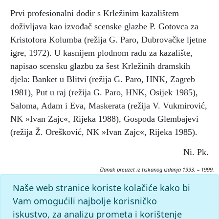
Prvi profesionalni dodir s Krležinim kazalištem
doživljava kao izvođač scenske glazbe P. Gotovca za
Kristofora Kolumba (režija G. Paro, Dubrovačke ljetne
igre, 1972). U kasnijem plodnom radu za kazalište,
napisao scensku glazbu za šest Krležinih dramskih
djela: Banket u Blitvi (režija G. Paro, HNK, Zagreb
1981), Put u raj (režija G. Paro, HNK, Osijek 1985),
Saloma, Adam i Eva, Maskerata (režija V. Vukmirović,
NK »Ivan Zajc«, Rijeka 1988), Gospoda Glembajevi
(režija Ž. Orešković, NK »Ivan Zajc«, Rijeka 1985).
Ni. Pk.
članak preuzet iz tiskanog izdanja 1993. – 1999.
Citiranje:
Naše web stranice koriste kolačiće kako bi
FRANGEŠ, Neven.
Krležijana (1993–99), mrežno izdanje.
Vam omogućili najbolje korisničko
Leksikografski zavod Miroslav Krleža, 2026. Pristupljeno
iskustvo, za analizu prometa i korištenje
8.8.2026. <https://krlezijana.lzmk.hr/clanak/franges-neven>.