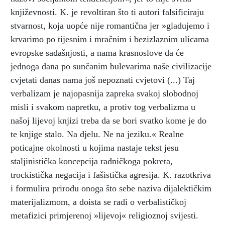
književnosti. K. je revoltiran što ti autori falsificiraju
stvarnost, koja uopće nije romantična jer »gladujemo i
krvarimo po tijesnim i mračnim i bezizlaznim ulicama
evropske sadašnjosti, a nama krasnoslove da će
jednoga dana po sunčanim bulevarima naše civilizacije
cvjetati danas nama još nepoznati cvjetovi (...) Taj
verbalizam je najopasnija zapreka svakoj slobodnoj
misli i svakom napretku, a protiv tog verbalizma u
našoj lijevoj knjizi treba da se bori svatko kome je do
te knjige stalo. Na djelu. Ne na jeziku.« Realne
poticajne okolnosti u kojima nastaje tekst jesu
staljinistička koncepcija radničkoga pokreta,
trockistička negacija i fašistička agresija. K. razotkriva
i formulira prirodu onoga što sebe naziva dijalektičkim
materijalizmom, a doista se radi o verbalističkoj
metafizici primjerenoj »lijevoj« religioznoj svijesti.