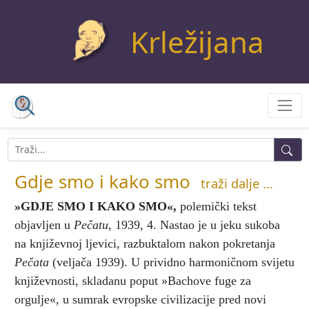
Krležijana
Gdje smo i kako smo
traži dalje ...
»GDJE SMO I KAKO SMO«
,
polemički tekst
objavljen u
Pečatu
, 1939, 4. Nastao je u jeku sukoba
na književnoj ljevici, razbuktalom nakon pokretanja
Pečata
(veljača 1939). U prividno harmoničnom svijetu
književnosti, skladanu poput »Bachove fuge za
orgulje«, u sumrak evropske civilizacije pred novi