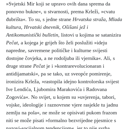
»Svjetski Mir koji se upravo ovih dana sprema da
ponovno bukne«, u stvarnosti, prema Krleži, »cvatu
đubrišta«. To su, s jedne strane
Hrvatska straža, Mlada
kultura, Hrvatski dnevnik, Ošišani jež i
Antikomunistički bulletin
, listovi u kojima se satanizira
Pečat
, a kojega je grijeh što želi poslužiti »ideju
napredne, savremene političke i kulturne svijesti
dostojne čovjeka, a ne rodoljuba ili vjernika«. Ali, s
druge strane
Pečat
je i »kontrarevolucionaran i
antidijamatski«, pa se tako, uz sveopće pomirenje,
ironizira Krleža, »rastopila idejno kontrolorska svijest
Ive Lendića, Ljubomira Marakovića i Radovana
Zogovića«. No svijet, u kojem su »uvjerenja, tabori,
vojske, ideologije i raznovrsne vjere rasjekle tu jadnu
zemlju na pola«, ne može se opisivati pukom frazom
niti se može pisati »formalno bezvrijedne pjesmice s
nazovi-socijalnom tendencijom«, jer to nije svrha