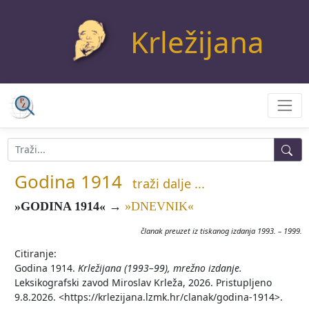
Krležijana
Godina 1914
traži dalje ...
»GODINA 1914«
→
»DNEVNIK
«
članak preuzet iz tiskanog izdanja 1993. – 1999.
Citiranje:
Godina 1914.
Krležijana (1993–99), mrežno izdanje.
Leksikografski zavod Miroslav Krleža, 2026. Pristupljeno
9.8.2026. <https://krlezijana.lzmk.hr/clanak/godina-1914>.