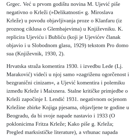
Grgec. Već u prvom godištu novina M. Ujević piše
negativno o Krleži (»Delikatnosti« g. Miroslava
Krleže) u povodu objavljivanja proze o Klanfaru (iz
proznog ciklusa o Glembajevima) u Književniku. K.
replicira Ujeviću i Bubliću (koji je Ujevićev članak
objavio i u Slobodnom glasu, 1929) tekstom Pro domo
sua (Književnik, 1930, 2).
Hrvatska straža komentira 1930. i izvedbu Lede (Lj.
Maraković) videći u njoj samo »zagriženu ogorčenost i
bezgranični cinizam«, a Ujević komentira i polemiku
između Krleže i Maixnera. Stalne kritičke primjedbe o
Krleži započinje I. Lendić 1931. negativnom ocjenom
Krležine zbirke Knjiga pjesama, objavljene te godine u
Beogradu, da bi svoje napade nastavio i 1933 (O
poklonicima Fritza Krleže; Kako piše g. Krleža;
Pregled marksističke literature), a vrhunac napada