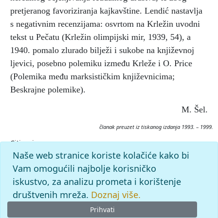
pretjeranog favoriziranja kajkavštine. Lendić nastavlja
s negativnim recenzijama: osvrtom na Krležin uvodni
tekst u Pečatu (Krležin olimpijski mir, 1939, 54), a
1940. pomalo zlurado bilježi i sukobe na književnoj
ljevici, posebno polemiku između Krleže i O. Price
(Polemika među marksističkim književnicima;
Beskrajne polemike).
M. Šel.
članak preuzet iz tiskanog izdanja 1993. – 1999.
Citiranje:
HRVATSKA STRAŽA.
Krležijana (1993–99), mrežno izdanje.
Naše web stranice koriste kolačiće kako bi
Leksikografski zavod Miroslav Krleža, 2026. Pristupljeno
Vam omogućili najbolje korisničko
6.8.2026. <https://krlezijana.lzmk.hr/clanak/hrvatska-
iskustvo, za analizu prometa i korištenje
straza>.
društvenih mreža.
Doznaj više.
Prihvati
© 2026
Leksikografski zavod
Miroslav Krleža