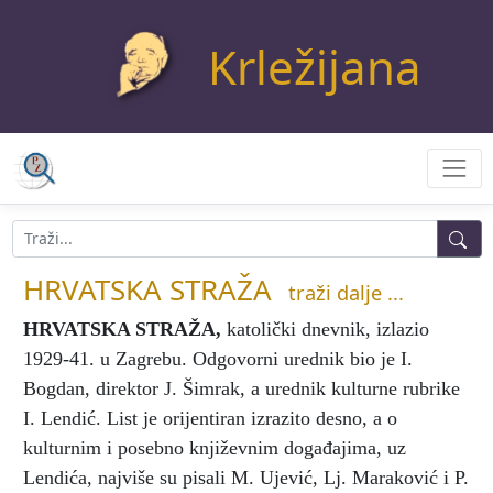
Krležijana
HRVATSKA STRAŽA
traži dalje ...
HRVATSKA STRAŽA
,
katolički dnevnik, izlazio
1929-41. u Zagrebu. Odgovorni urednik bio je I.
Bogdan, direktor J. Šimrak, a urednik kulturne rubrike
I. Lendić. List je orijentiran izrazito desno, a o
kulturnim i posebno književnim događajima, uz
Lendića, najviše su pisali M. Ujević, Lj. Maraković i P.