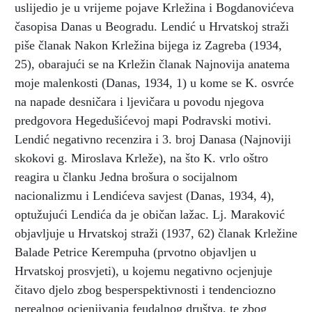
uslijedio je u vrijeme pojave Krležina i Bogdanovićeva
časopisa Danas u Beogradu. Lendić u Hrvatskoj straži
piše članak Nakon Krležina bijega iz Zagreba (1934,
25), obarajući se na Krležin članak Najnovija anatema
moje malenkosti (Danas, 1934, 1) u kome se K. osvrće
na napade desničara i ljevičara u povodu njegova
predgovora Hegedušićevoj mapi Podravski motivi.
Lendić negativno recenzira i 3. broj Danasa (Najnoviji
skokovi g. Miroslava Krleže), na što K. vrlo oštro
reagira u članku Jedna brošura o socijalnom
nacionalizmu i Lendićeva savjest (Danas, 1934, 4),
optužujući Lendića da je običan lažac. Lj. Maraković
objavljuje u Hrvatskoj straži (1937, 62) članak Krležine
Balade Petrice Kerempuha (prvotno objavljen u
Hrvatskoj prosvjeti), u kojemu negativno ocjenjuje
čitavo djelo zbog besperspektivnosti i tendenciozno
nerealnog ocjenjivanja feudalnog društva, te zbog