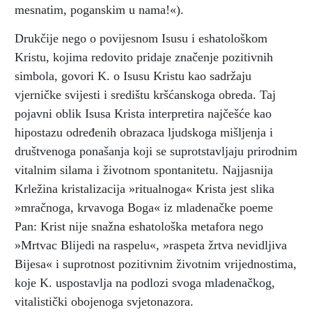
mesnatim, poganskim u nama!«).
Drukčije nego o povijesnom Isusu i eshatološkom
Kristu, kojima redovito pridaje značenje pozitivnih
simbola, govori K. o Isusu Kristu kao sadržaju
vjerničke svijesti i središtu kršćanskoga obreda. Taj
pojavni oblik Isusa Krista interpretira najčešće kao
hipostazu određenih obrazaca ljudskoga mišljenja i
društvenoga ponašanja koji se suprotstavljaju prirodnim
vitalnim silama i životnom spontanitetu. Najjasnija
Krležina kristalizacija »ritualnoga« Krista jest slika
»mračnoga, krvavoga Boga« iz mladenačke poeme
Pan: Krist nije snažna eshatološka metafora nego
»Mrtvac Blijedi na raspelu«, »raspeta žrtva nevidljiva
Bijesa« i suprotnost pozitivnim životnim vrijednostima,
koje K. uspostavlja na podlozi svoga mladenačkog,
vitalistički obojenoga svjetonazora.