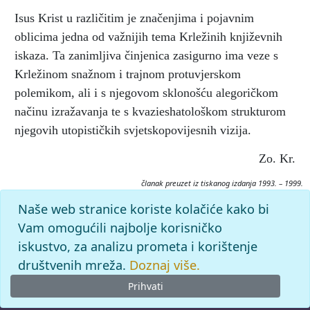
Isus Krist u različitim je značenjima i pojavnim
oblicima jedna od važnijih tema Krležinih književnih
iskaza. Ta zanimljiva činjenica zasigurno ima veze s
Krležinom snažnom i trajnom protuvjerskom
polemikom, ali i s njegovom sklonošću alegoričkom
načinu izražavanja te s kvazieshatološkom strukturom
njegovih utopističkih svjetskopovijesnih vizija.
Zo. Kr.
članak preuzet iz tiskanog izdanja 1993. – 1999.
Citiranje:
Naše web stranice koriste kolačiće kako bi
ISUS KRIST.
Krležijana (1993–99), mrežno izdanje.
Vam omogućili najbolje korisničko
Leksikografski zavod Miroslav Krleža, 2026. Pristupljeno
iskustvo, za analizu prometa i korištenje
6.8.2026. <https://krlezijana.lzmk.hr/clanak/isus-krist>.
društvenih mreža.
Doznaj više.
Prihvati
© 2026
Leksikografski zavod
Miroslav Krleža