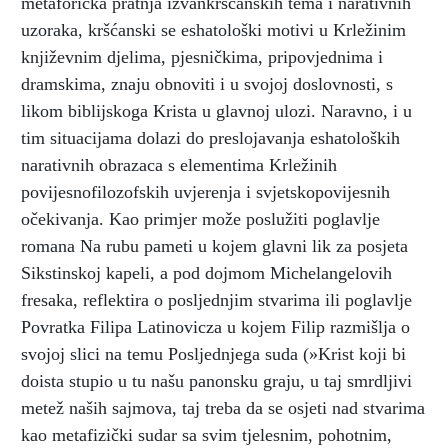
metaforička pratnja izvankršćanskih tema i narativnih
uzoraka, kršćanski se eshatološki motivi u Krležinim
književnim djelima, pjesničkima, pripovjednima i
dramskima, znaju obnoviti i u svojoj doslovnosti, s
likom biblijskoga Krista u glavnoj ulozi. Naravno, i u
tim situacijama dolazi do preslojavanja eshatoloških
narativnih obrazaca s elementima Krležinih
povijesnofilozofskih uvjerenja i svjetskopovijesnih
očekivanja. Kao primjer može poslužiti poglavlje
romana Na rubu pameti u kojem glavni lik za posjeta
Sikstinskoj kapeli, a pod dojmom Michelangelovih
fresaka, reflektira o posljednjim stvarima ili poglavlje
Povratka Filipa Latinovicza u kojem Filip razmišlja o
svojoj slici na temu Posljednjega suda (»Krist koji bi
doista stupio u tu našu panonsku graju, u taj smrdljivi
metež naših sajmova, taj treba da se osjeti nad stvarima
kao metafizički sudar sa svim tjelesnim, pohotnim,