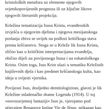
kristoloških metafora uz elemente njegovih
svjetskopovijesnih prognoza ili uz ključne likove
njegovih literarnih projekcija.
Krležina tematizacija Isusa Krista, evanđeoskih
izvješća o njegovim djelima i njegova mesijanskoga
poslanja zbiva se uvijek na podlozi kritičkoga stava
prema kršćanstvu. Stoga se u Krleže lik Isusa Krista,
slično kao u kritičkim interpretacijama evanđelja,
obično dijeli na povijesnoga Isusa i na eshatološkoga
Krista. Osim toga, Isus Krist ulazi u tematiku Krležinih
književnih djela i kao predmet kršćanskoga kulta, kao
ideja u svijesti vjernika.
Povijesni Isus, dosljedno demitologiziran, glavni je lik
Krležine mladenačke drame Legenda (1914). U toj
»novozavjetnoj fantaziji« Isus je, vjerojatno pod
utjecajem Renanove knjige Vie de Jésus, prikazan kao