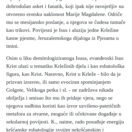
dobrodušan asket i fanatik, koji ipak nije neosjetljiv na
otvoreno erotsku naklonost Marije Magdalene. Odriče
mu se mesijansko poslanje, a njegova se čudesa tumače
kao trikovi. Povijesni je Isus i aluzija jedne Krležine
kasne pjesme, Jeruzalemskoga dijaloga iz Pjesama u
tmini.
Osim u liku demitologiziranoga Isusa, evanđeoski Isus
Krist ulazi u tematiku Krležinih djela i kao eshatološka
figura, kao Krist. Naravno, Krist u Krleže - bilo da je
prizvan izravno, ili samo evociran spominjanjem
Golgote, Velikoga petka i sl. - ne zadržava nikada
obilježja i smisao što mu ih pridaje vjera, nego se
njegova sudbina koristi kao izvor uzvišeno-patetičnih
metafora za stvarne, moguće ili očekivane događaje u
sekularnoj povijesti. K., naime, rado posuđuje energiju
kršćanske eshatologije svojim nekršćanskim i