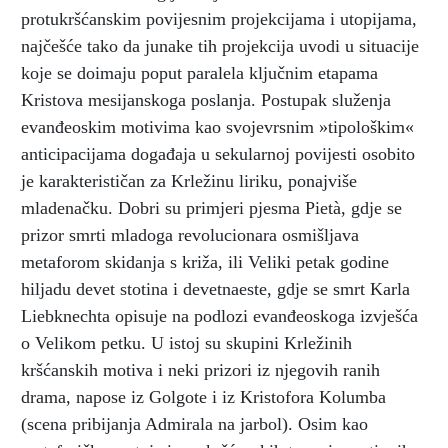
protukršćanskim povijesnim projekcijama i utopijama,
najčešće tako da junake tih projekcija uvodi u situacije
koje se doimaju poput paralela ključnim etapama
Kristova mesijanskoga poslanja. Postupak služenja
evanđeoskim motivima kao svojevrsnim »tipološkim«
anticipacijama događaja u sekularnoj povijesti osobito
je karakterističan za Krležinu liriku, ponajviše
mladenačku. Dobri su primjeri pjesma Pietà, gdje se
prizor smrti mladoga revolucionara osmišljava
metaforom skidanja s križa, ili Veliki petak godine
hiljadu devet stotina i devetnaeste, gdje se smrt Karla
Liebknechta opisuje na podlozi evanđeoskoga izvješća
o Velikom petku. U istoj su skupini Krležinih
kršćanskih motiva i neki prizori iz njegovih ranih
drama, napose iz Golgote i iz Kristofora Kolumba
(scena pribijanja Admirala na jarbol). Osim kao