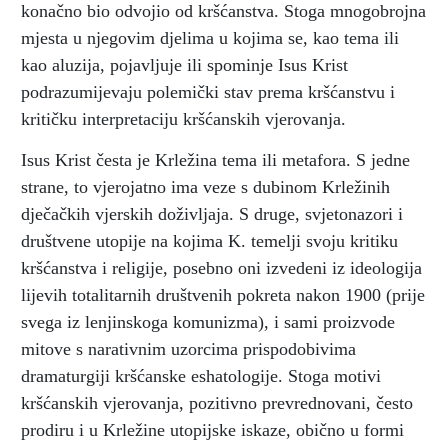
konačno bio odvojio od kršćanstva. Stoga mnogobrojna
mjesta u njegovim djelima u kojima se, kao tema ili
kao aluzija, pojavljuje ili spominje Isus Krist
podrazumijevaju polemički stav prema kršćanstvu i
kritičku interpretaciju kršćanskih vjerovanja.
Isus Krist česta je Krležina tema ili metafora. S jedne
strane, to vjerojatno ima veze s dubinom Krležinih
dječačkih vjerskih doživljaja. S druge, svjetonazori i
društvene utopije na kojima K. temelji svoju kritiku
kršćanstva i religije, posebno oni izvedeni iz ideologija
lijevih totalitarnih društvenih pokreta nakon 1900 (prije
svega iz lenjinskoga komunizma), i sami proizvode
mitove s narativnim uzorcima prispodobivima
dramaturgiji kršćanske eshatologije. Stoga motivi
kršćanskih vjerovanja, pozitivno prevrednovani, često
prodiru i u Krležine utopijske iskaze, obično u formi