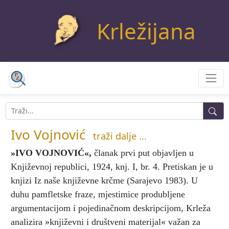
Krležijana
Ivo Vojnović
traži dalje ...
»IVO VOJNOVIĆ«
,
članak prvi put objavljen u
Književnoj republici, 1924, knj. I, br. 4. Pretiskan je u
knjizi Iz naše književne krčme (Sarajevo 1983). U
duhu pamfletske fraze, mjestimice produbljene
argumentacijom i pojedinačnom deskripcijom, Krleža
analizira »književni i društveni materijal« važan za