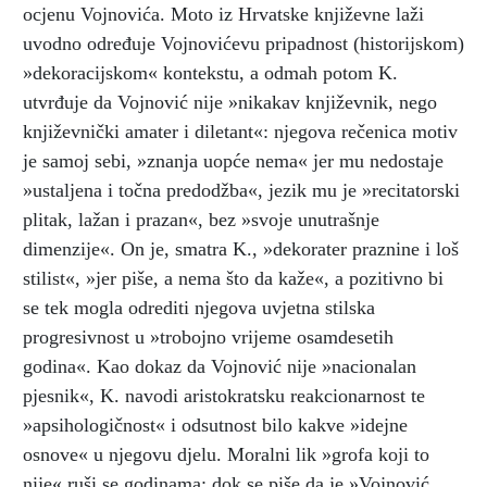
ocjenu Vojnovića. Moto iz Hrvatske književne laži
uvodno određuje Vojnovićevu pripadnost (historijskom)
»dekoracijskom« kontekstu, a odmah potom K.
utvrđuje da Vojnović nije »nikakav književnik, nego
književnički amater i diletant«: njegova rečenica motiv
je samoj sebi, »znanja uopće nema« jer mu nedostaje
»ustaljena i točna predodžba«, jezik mu je »recitatorski
plitak, lažan i prazan«, bez »svoje unutrašnje
dimenzije«. On je, smatra K., »dekorater praznine i loš
stilist«, »jer piše, a nema što da kaže«, a pozitivno bi
se tek mogla odrediti njegova uvjetna stilska
progresivnost u »trobojno vrijeme osamdesetih
godina«. Kao dokaz da Vojnović nije »nacionalan
pjesnik«, K. navodi aristokratsku reakcionarnost te
»apsihologičnost« i odsutnost bilo kakve »idejne
osnove« u njegovu djelu. Moralni lik »grofa koji to
nije« ruši se godinama: dok se piše da je »Vojnović