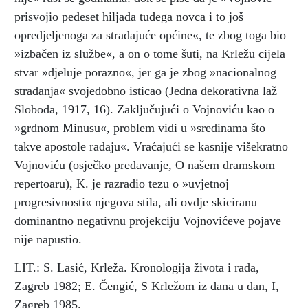
prisvojio pedeset hiljada tuđega novca i to još
opredjeljenoga za stradajuće općine«, te zbog toga bio
»izbačen iz službe«, a on o tome šuti, na Krležu cijela
stvar »djeluje porazno«, jer ga je zbog »nacionalnog
stradanja« svojedobno isticao (Jedna dekorativna laž
Sloboda, 1917, 16). Zaključujući o Vojnoviću kao o
»grdnom Minusu«, problem vidi u »sredinama što
takve apostole rađaju«. Vraćajući se kasnije višekratno
Vojnoviću (osječko predavanje, O našem dramskom
repertoaru), K. je razradio tezu o »uvjetnoj
progresivnosti« njegova stila, ali ovdje skiciranu
dominantno negativnu projekciju Vojnovićeve pojave
nije napustio.
LIT.: S. Lasić, Krleža. Kronologija života i rada,
Zagreb 1982; E. Čengić, S Krležom iz dana u dan, I,
Zagreb 1985.