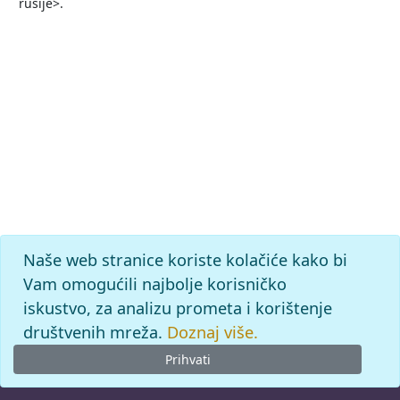
rusije>.
Naše web stranice koriste kolačiće kako bi
Vam omogućili najbolje korisničko
iskustvo, za analizu prometa i korištenje
društvenih mreža.
Doznaj više.
Prihvati
© 2026
Leksikografski zavod
Miroslav Krleža