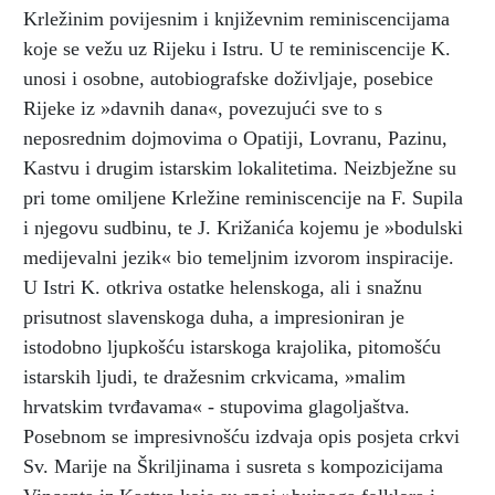
Krležinim povijesnim i književnim reminiscencijama
koje se vežu uz Rijeku i Istru. U te reminiscencije K.
unosi i osobne, autobiografske doživljaje, posebice
Rijeke iz »davnih dana«, povezujući sve to s
neposrednim dojmovima o Opatiji, Lovranu, Pazinu,
Kastvu i drugim istarskim lokalitetima. Neizbježne su
pri tome omiljene Krležine reminiscencije na F. Supila
i njegovu sudbinu, te J. Križanića kojemu je »bodulski
medijevalni jezik« bio temeljnim izvorom inspiracije.
U Istri K. otkriva ostatke helenskoga, ali i snažnu
prisutnost slavenskoga duha, a impresioniran je
istodobno ljupkošću istarskoga krajolika, pitomošću
istarskih ljudi, te dražesnim crkvicama, »malim
hrvatskim tvrđavama« - stupovima glagoljaštva.
Posebnom se impresivnošću izdvaja opis posjeta crkvi
Sv. Marije na Škriljinama i susreta s kompozicijama