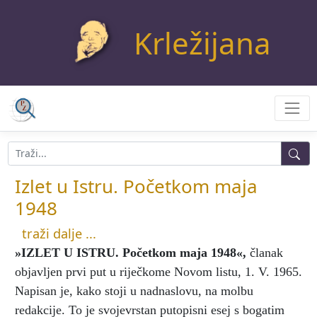
Krležijana
Izlet u Istru. Početkom maja
1948
traži dalje ...
»IZLET U ISTRU. Početkom maja 1948«
,
članak
objavljen prvi put u riječkome Novom listu, 1. V. 1965.
Napisan je, kako stoji u nadnaslovu, na molbu
redakcije. To je svojevrstan putopisni esej s bogatim