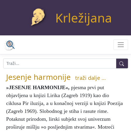
Krležijana
Jesenje harmonije
traži dalje ...
»JESENJE HARMONIJE«
,
pjesma prvi put
objavljena u knjizi Lirika (Zagreb 1919) kao dio
ciklusa Pir iluzija, a u konačnoj verziji u knjizi Poezija
(Zagreb 1969). Slobodnog je stiha i rasute rime.
Potaknut prirodom, lirski subjekt svoj univerzum
proširuje mišlju »o posljednjim stvarima«. Motreći