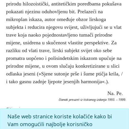
prirodu hilozoistički, antitetičkim poredbama pokušava
pokazati njezinu oduhovljenu bit. Prelazeći na
mikroplan iskaza, autor omeđuje obzor lirskoga
subjekta i reducira njegovu svijest, uživljujući se u vlat
trave koja naoko pojednostavljeno tumači prirodne
mijene, usidrena u skučenost vlastite perspektive. Za
razliku od vlati trave, lirski subjekt svijet oko sebe
promatra uopćeno i polisindetskim iskazom upućuje na
prirodne mijene, u ovom slučaju konkretizirane u slici
odlaska jeseni (»Sjene sutonje prše i šume ptičja krila, /
i tako gasnu zadnje ljepote jesenjih harmonija«.).
Na. Pe.
članak preuzet iz tiskanog izdanja 1993. – 1999.
Citiranje:
Jesenje harmonije.
Krležijana (1993–99), mrežno izdanje.
Naše web stranice koriste kolačiće kako bi
Leksikografski zavod Miroslav Krleža, 2026. Pristupljeno
Vam omogućili najbolje korisničko
6.8.2026. <https://krlezijana.lzmk.hr/clanak/jesenje-