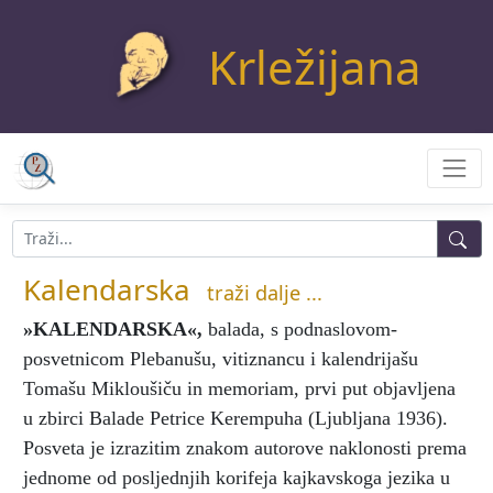
Krležijana
Kalendarska
traži dalje ...
»KALENDARSKA«
,
balada, s podnaslovom-
posvetnicom Plebanušu, vitiznancu i kalendrijašu
Tomašu Mikloušiču in memoriam, prvi put objavljena
u zbirci Balade Petrice Kerempuha (Ljubljana 1936).
Posveta je izrazitim znakom autorove naklonosti prema
jednome od posljednjih korifeja kajkavskoga jezika u