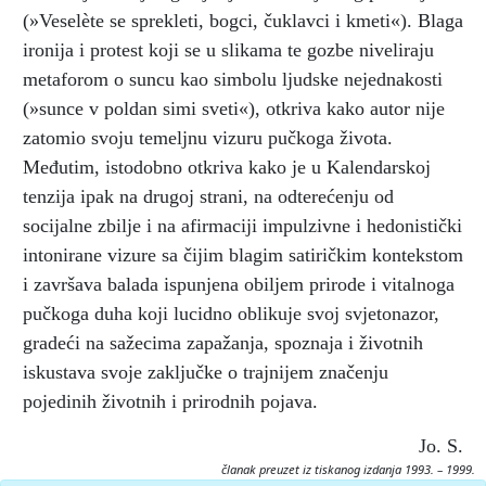
(»Veselète se sprekleti, bogci, čuklavci i kmeti«). Blaga
ironija i protest koji se u slikama te gozbe niveliraju
metaforom o suncu kao simbolu ljudske nejednakosti
(»sunce v poldan simi sveti«), otkriva kako autor nije
zatomio svoju temeljnu vizuru pučkoga života.
Međutim, istodobno otkriva kako je u Kalendarskoj
tenzija ipak na drugoj strani, na odterećenju od
socijalne zbilje i na afirmaciji impulzivne i hedonistički
intonirane vizure sa čijim blagim satiričkim kontekstom
i završava balada ispunjena obiljem prirode i vitalnoga
pučkoga duha koji lucidno oblikuje svoj svjetonazor,
gradeći na sažecima zapažanja, spoznaja i životnih
iskustava svoje zaključke o trajnijem značenju
pojedinih životnih i prirodnih pojava.
Jo. S.
članak preuzet iz tiskanog izdanja 1993. – 1999.