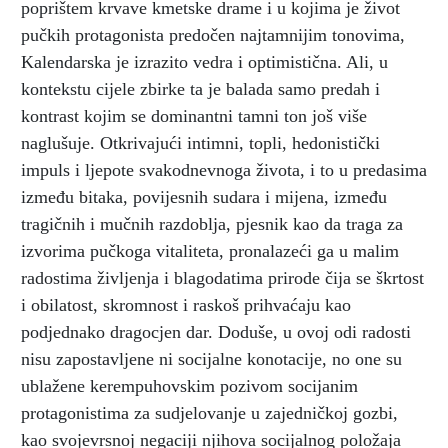
poprištem krvave kmetske drame i u kojima je život
pučkih protagonista predočen najtamnijim tonovima,
Kalendarska je izrazito vedra i optimistična. Ali, u
kontekstu cijele zbirke ta je balada samo predah i
kontrast kojim se dominantni tamni ton još više
naglušuje. Otkrivajući intimni, topli, hedonistički
impuls i ljepote svakodnevnoga života, i to u predasima
između bitaka, povijesnih sudara i mijena, između
tragičnih i mučnih razdoblja, pjesnik kao da traga za
izvorima pučkoga vitaliteta, pronalazeći ga u malim
radostima življenja i blagodatima prirode čija se škrtost
i obilatost, skromnost i raskoš prihvaćaju kao
podjednako dragocjen dar. Doduše, u ovoj odi radosti
nisu zapostavljene ni socijalne konotacije, no one su
ublažene kerempuhovskim pozivom socijanim
protagonistima za sudjelovanje u zajedničkoj gozbi,
kao svojevrsnoj negaciji njihova socijalnog položaja