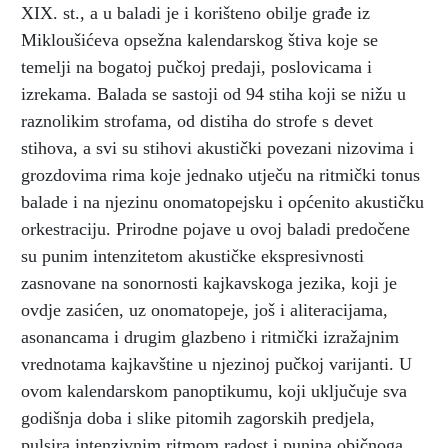
XIX. st., a u baladi je i korišteno obilje građe iz
Mikloušićeva opsežna kalendarskog štiva koje se
temelji na bogatoj pučkoj predaji, poslovicama i
izrekama. Balada se sastoji od 94 stiha koji se nižu u
raznolikim strofama, od distiha do strofe s devet
stihova, a svi su stihovi akustički povezani nizovima i
grozdovima rima koje jednako utječu na ritmički tonus
balade i na njezinu onomatopejsku i općenito akustičku
orkestraciju. Prirodne pojave u ovoj baladi predočene
su punim intenzitetom akustičke ekspresivnosti
zasnovane na sonornosti kajkavskoga jezika, koji je
ovdje zasićen, uz onomatopeje, još i aliteracijama,
asonancama i drugim glazbeno i ritmički izražajnim
vrednotama kajkavštine u njezinoj pučkoj varijanti. U
ovom kalendarskom panoptikumu, koji uključuje sva
godišnja doba i slike pitomih zagorskih predjela,
pulsira intenzivnim ritmom radost i punina običnoga,