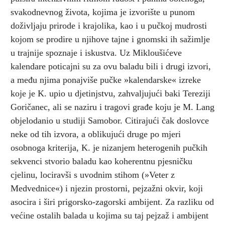
svakodnevnog života, kojima je izvorište u punom
doživljaju prirode i krajolika, kao i u pučkoj mudrosti
kojom se prodire u njihove tajne i gnomski ih sažimlje
u trajnije spoznaje i iskustva. Uz Mikloušićeve
kalendare poticajni su za ovu baladu bili i drugi izvori,
a među njima ponajviše pučke »kalendarske« izreke
koje je K. upio u djetinjstvu, zahvaljujući baki Tereziji
Goričanec, ali se naziru i tragovi građe koju je M. Lang
objelodanio u studiji Samobor. Citirajući čak doslovce
neke od tih izvora, a oblikujući druge po mjeri
osobnoga kriterija, K. je nizanjem heterogenih pučkih
sekvenci stvorio baladu kao koherentnu pjesničku
cjelinu, lociravši s uvodnim stihom (»Veter z
Medvednice«) i njezin prostorni, pejzažni okvir, koji
asocira i širi prigorsko-zagorski ambijent. Za razliku od
većine ostalih balada u kojima su taj pejzaž i ambijent