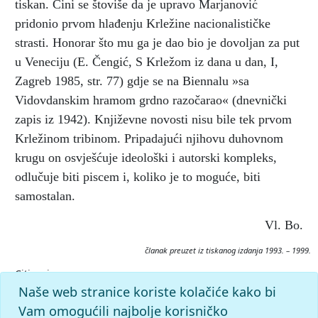
tiskan. Čini se štoviše da je upravo Marjanović
pridonio prvom hlađenju Krležine nacionalističke
strasti. Honorar što mu ga je dao bio je dovoljan za put
u Veneciju (E. Čengić, S Krležom iz dana u dan, I,
Zagreb 1985, str. 77) gdje se na Biennalu »sa
Vidovdanskim hramom grdno razočarao« (dnevnički
zapis iz 1942). Književne novosti nisu bile tek prvom
Krležinom tribinom. Pripadajući njihovu duhovnom
krugu on osvješćuje ideološki i autorski kompleks,
odlučuje biti piscem i, koliko je to moguće, biti
samostalan.
Vl. Bo.
članak preuzet iz tiskanog izdanja 1993. – 1999.
Citiranje:
KNJIŽEVNE NOVOSTI.
Krležijana (1993–99), mrežno izdanje.
Naše web stranice koriste kolačiće kako bi
Leksikografski zavod Miroslav Krleža, 2026. Pristupljeno
Vam omogućili najbolje korisničko