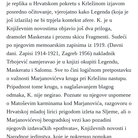
je replika u Hrvatskom pokretu s Krležinom izjavom
posredno očitovanje, vjerojatno kako Legenda (koja je
još izlazila) ne bi trpjela kontekst afere. K. je u
Književnim novostima objavio još dva priloga,
dramolet Maskerata i proznu skicu Fragmenti. Sudeći
po njegovim memoarskim zapisima iz 1919. (Davni
dani. Zapisi 1914-1921, Zagreb 1956) nakladnik
Trbojević namjeravao je u knjizi okupiti Legendu,
Maskeratu i Salomu. Sve to čini logičnom pretpostavku
o važnosti Marjanovićeva kruga pri Krležinu nastupu.
Pripadnost tome krugu, s naglašavanjem blagog
odmaka, K. nije negirao. Poznate su njegove uspomene
o Matoševim karminama kod Marjanovića, razgovoru o
Hrvatskoj mladoj lirici prigodom izleta na Sljeme, ali o
Marjanovićevoj beogradskoj vezi kao pozadini
njegovih izdavačkih »pothvata«, Književnih novosti i
Narodnog jedinstva, koje je pokrenuo ponukan