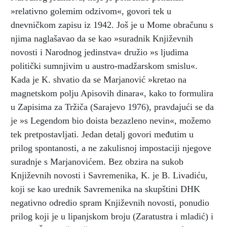
»relativno golemim odzivom«, govori tek u
dnevničkom zapisu iz 1942. Još je u Mome obračunu s
njima naglašavao da se kao »suradnik Književnih
novosti i Narodnog jedinstva« družio »s ljudima
politički sumnjivim u austro-madžarskom smislu«.
Kada je K. shvatio da se Marjanović »kretao na
magnetskom polju Apisovih dinara«, kako to formulira
u Zapisima za Tržiča (Sarajevo 1976), pravdajući se da
je »s Legendom bio doista bezazleno nevin«, možemo
tek pretpostavljati. Jedan detalj govori međutim u
prilog spontanosti, a ne zakulisnoj impostaciji njegove
suradnje s Marjanovićem. Bez obzira na sukob
Književnih novosti i Savremenika, K. je B. Livadiću,
koji se kao urednik Savremenika na skupštini DHK
negativno odredio spram Književnih novosti, ponudio
prilog koji je u lipanjskom broju (Zaratustra i mladić) i