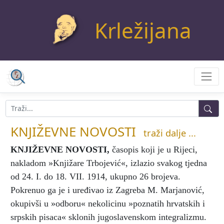
Krležijana
KNJIŽEVNE NOVOSTI
traži dalje ...
KNJIŽEVNE NOVOSTI
,
časopis koji je u Rijeci,
nakladom »Knjižare Trbojević«, izlazio svakog tjedna
od 24. I. do 18. VII. 1914, ukupno 26 brojeva.
Pokrenuo ga je i uređivao iz Zagreba M. Marjanović,
okupivši u »odboru« nekolicinu »poznatih hrvatskih i
srpskih pisaca« sklonih jugoslavenskom integralizmu.