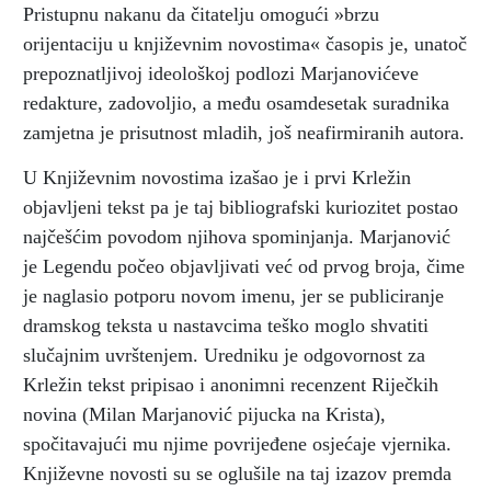
Pristupnu nakanu da čitatelju omogući »brzu
orijentaciju u književnim novostima« časopis je, unatoč
prepoznatljivoj ideološkoj podlozi Marjanovićeve
redakture, zadovoljio, a među osamdesetak suradnika
zamjetna je prisutnost mladih, još neafirmiranih autora.
U Književnim novostima izašao je i prvi Krležin
objavljeni tekst pa je taj bibliografski kuriozitet postao
najčešćim povodom njihova spominjanja. Marjanović
je Legendu počeo objavljivati već od prvog broja, čime
je naglasio potporu novom imenu, jer se publiciranje
dramskog teksta u nastavcima teško moglo shvatiti
slučajnim uvrštenjem. Uredniku je odgovornost za
Krležin tekst pripisao i anonimni recenzent Riječkih
novina (Milan Marjanović pijucka na Krista),
spočitavajući mu njime povrijeđene osjećaje vjernika.
Književne novosti su se oglušile na taj izazov premda