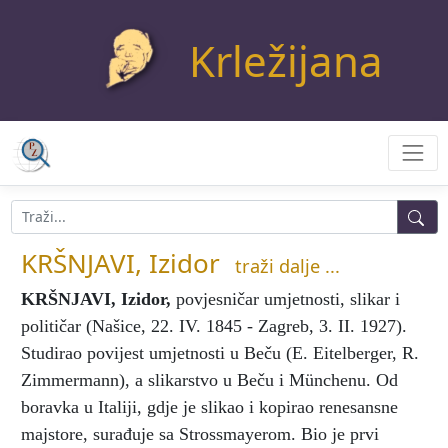
Krležijana
KRŠNJAVI, Izidor
traži dalje ...
KRŠNJAVI, Izidor
,
povjesničar umjetnosti, slikar i
političar (Našice, 22. IV. 1845 - Zagreb, 3. II. 1927).
Studirao povijest umjetnosti u Beču (E. Eitelberger, R.
Zimmermann), a slikarstvo u Beču i Münchenu. Od
boravka u Italiji, gdje je slikao i kopirao renesansne
majstore, surađuje sa Strossmayerom. Bio je prvi