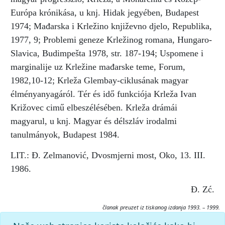
Európa krónikása, u knj. Hidak jegyében, Budapest
1974; Mađarska i Krležino književno djelo, Republika,
1977, 9; Problemi geneze Krležinog romana, Hungaro-
Slavica, Budimpešta 1978, str. 187-194; Uspomene i
marginalije uz Krležine mađarske teme, Forum,
1982,10-12; Krleža Glembay-ciklusának magyar
élményanyagáról. Tér és idő funkciója Krleža Ivan
Križovec cimű elbeszélésében. Krleža drámái
magyarul, u knj. Magyar és délszláv irodalmi
tanulmányok, Budapest 1984.
LIT.: Đ. Zelmanović, Dvosmjerni most, Oko, 13. III.
1986.
Đ. Zć.
članak preuzet iz tiskanog izdanja 1993. – 1999.
Citiranje: