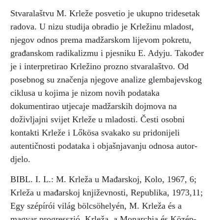
Stvaralaštvu M. Krleže posvetio je ukupno tridesetak
radova. U nizu studija obradio je Krležinu mladost,
njegov odnos prema madžarskom lijevom pokretu,
građanskom radikalizmu i pjesniku E. Adyju. Također
je i interpretirao Krležino prozno stvaralaštvo. Od
posebnog su značenja njegove analize glembajevskog
ciklusa u kojima je nizom novih podataka
dokumentirao utjecaje madžarskih dojmova na
doživljajni svijet Krleže u mladosti. Česti osobni
kontakti Krleže i Lőkösa svakako su pridonijeli
autentičnosti podataka i objašnjavanju odnosa autor-
djelo.
BIBL. I. L.: M. Krleža u Mađarskoj, Kolo, 1967, 6;
Krleža u mađarskoj književnosti, Republika, 1973,11;
Egy szépírói világ bölcsöhelyén, M. Krleža és a
magyar progresszió, Krleža, a Monarchia és Közép-