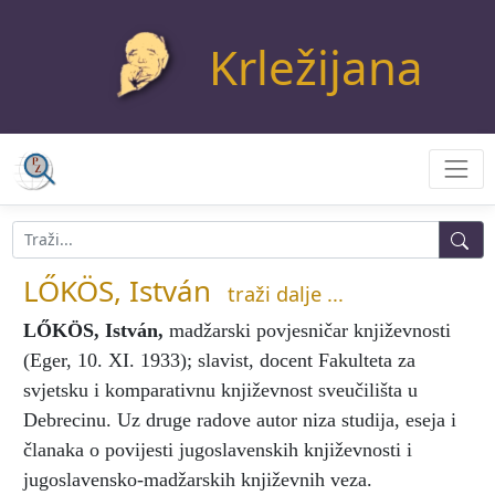
Krležijana
LŐKÖS, István
traži dalje ...
LŐKÖS, István
,
madžarski povjesničar književnosti
(Eger, 10. XI. 1933); slavist, docent Fakulteta za
svjetsku i komparativnu književnost sveučilišta u
Debrecinu. Uz druge radove autor niza studija, eseja i
članaka o povijesti jugoslavenskih književnosti i
jugoslavensko-madžarskih književnih veza.