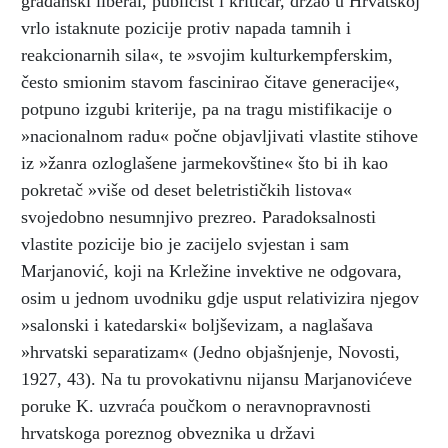
građanski liberal, publicist i kritičar, držao u Hrvatskoj
vrlo istaknute pozicije protiv napada tamnih i
reakcionarnih sila«, te »svojim kulturkempferskim,
često smionim stavom fascinirao čitave generacije«,
potpuno izgubi kriterije, pa na tragu mistifikacije o
»nacionalnom radu« počne objavljivati vlastite stihove
iz »žanra ozloglašene jarmekovštine« što bi ih kao
pokretač »više od deset beletrističkih listova«
svojedobno nesumnjivo prezreo. Paradoksalnosti
vlastite pozicije bio je zacijelo svjestan i sam
Marjanović, koji na Krležine invektive ne odgovara,
osim u jednom uvodniku gdje usput relativizira njegov
»salonski i katedarski« boljševizam, a naglašava
»hrvatski separatizam« (Jedno objašnjenje, Novosti,
1927, 43). Na tu provokativnu nijansu Marjanovićeve
poruke K. uzvraća poučkom o neravnopravnosti
hrvatskoga poreznog obveznika u državi