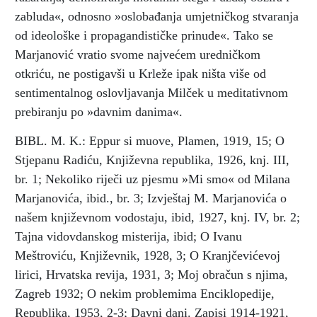
zabluda«, odnosno »oslobađanja umjetničkog stvaranja
od ideološke i propagandističke prinude«. Tako se
Marjanović vratio svome najvećem uredničkom
otkriću, ne postigavši u Krleže ipak ništa više od
sentimentalnog oslovljavanja Milček u meditativnom
prebiranju po »davnim danima«.
BIBL. M. K.: Eppur si muove, Plamen, 1919, 15; O
Stjepanu Radiću, Književna republika, 1926, knj. III,
br. 1; Nekoliko riječi uz pjesmu »Mi smo« od Milana
Marjanovića, ibid., br. 3; Izvještaj M. Marjanovića o
našem književnom vodostaju, ibid, 1927, knj. IV, br. 2;
Tajna vidovdanskog misterija, ibid; O Ivanu
Meštroviću, Književnik, 1928, 3; O Kranjčevićevoj
lirici, Hrvatska revija, 1931, 3; Moj obračun s njima,
Zagreb 1932; O nekim problemima Enciklopedije,
Republika, 1953, 2-3; Davni dani. Zapisi 1914-1921,