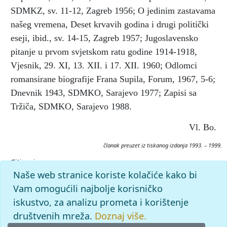
SDMKZ, sv. 11-12, Zagreb 1956; O jedinim zastavama
našeg vremena, Deset krvavih godina i drugi politički
eseji, ibid., sv. 14-15, Zagreb 1957; Jugoslavensko
pitanje u prvom svjetskom ratu godine 1914-1918,
Vjesnik, 29. XI, 13. XII. i 17. XII. 1960; Odlomci
romansirane biografije Frana Supila, Forum, 1967, 5-6;
Dnevnik 1943, SDMKO, Sarajevo 1977; Zapisi sa
Tržiča, SDMKO, Sarajevo 1988.
Vl. Bo.
članak preuzet iz tiskanog izdanja 1993. – 1999.
Citiranje:
MARJANOVIĆ, Milan.
Krležijana (1993–99), mrežno izdanje.
Naše web stranice koriste kolačiće kako bi
Leksikografski zavod Miroslav Krleža, 2026. Pristupljeno
Vam omogućili najbolje korisničko
8.8.2026. <https://krlezijana.lzmk.hr/clanak/marjanovic-
iskustvo, za analizu prometa i korištenje
milan>.
društvenih mreža.
Doznaj više.