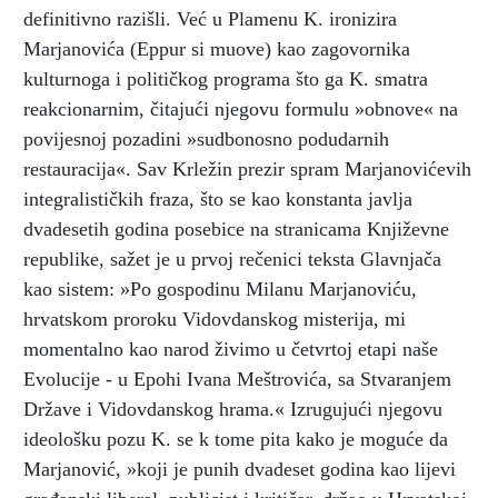
definitivno razišli. Već u Plamenu K. ironizira
Marjanovića (Eppur si muove) kao zagovornika
kulturnoga i političkog programa što ga K. smatra
reakcionarnim, čitajući njegovu formulu »obnove« na
povijesnoj pozadini »sudbonosno podudarnih
restauracija«. Sav Krležin prezir spram Marjanovićevih
integralističkih fraza, što se kao konstanta javlja
dvadesetih godina posebice na stranicama Književne
republike, sažet je u prvoj rečenici teksta Glavnjača
kao sistem: »Po gospodinu Milanu Marjanoviću,
hrvatskom proroku Vidovdanskog misterija, mi
momentalno kao narod živimo u četvrtoj etapi naše
Evolucije - u Epohi Ivana Meštrovića, sa Stvaranjem
Države i Vidovdanskog hrama.« Izrugujući njegovu
ideološku pozu K. se k tome pita kako je moguće da
Marjanović, »koji je punih dvadeset godina kao lijevi