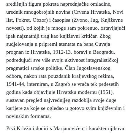
središnjih figura pokreta naprednjačke omladine,
urednik mnogobrojnih novina (Crvena Hrvatska, Novi
list, Pokret, Obzor) i časopisa (Zvono, Jug, Književne
novosti), od kojih je mnoge sam pokrenuo, ostavljajući
ipak najznatniji trag kao književni kritičar. Zbog
sudjelovanja u pripremi atentata na bana Cuvaja
prognan iz Hrvatske, 1912-13. boravi u Beogradu,
podređujući sve više svoju aktivnost integralističkoj
pragmatici srpske politike. Član Jugoslavenskog
odbora, nakon rata pouzdanik kraljevskog režima,
1941-44. interniran, u Zagreb se vraća tek pedesetih
godina kada objavljuje Hrvatsku modernu (1951),
sustavan pregled najvrednijeg razdoblja svoje duge
karijere za koje se ogledao u gotovo svim književnim i
novinskim formama.
Prvi Krležini dodiri s Marjanovićem i karakter njihova