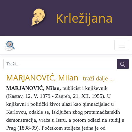
Krležijana
MARJANOVIĆ, Milan
traži dalje ...
MARJANOVIĆ, Milan
,
publicist i književnik
(Kastav, 12. V. 1879 - Zagreb, 21. XII. 1955). U
književni i politički život ulazi kao gimnazijalac u
Karlovcu, odakle se, isključen zbog protumadžarskih
demonstracija, vraća u Istru, a potom odlazi na studij u
Prag (1898-99). Početkom stoljeća jedna je od