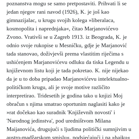
poznanstva mogu se samo pretpostaviti. Prihvati li se
jedan njegov rani navod (1926), K. je još kao
gimnazijalac, u krugu svojih kolega »liberalaca,
kosmopolita i naprednjaka«, čitao Marjanovićevo
Zvono. Vrativši se u Zagreb 1913. iz Beograda, K. je
odnio svoje rukopise u Mesničku, gdje je Marjanović
tada stanovao, doživjevši prema vlastitim riječima s
ushićenjem Marjanovićevu odluku da tiska Legendu u
književnom listu koji je tada pokretao. K. nije nijekao
da je u to doba pripadao Marjanovićevu intelektualno-
političkom krugu, ali je svoje motive različito
interpretirao. Tridesetih je godina tako u knjizi Moj
obračun s njima smatrao oportunim naglasiti kako je
»rat dočekao kao suradnik 'Književnih novosti' i
'Narodnog jedinstva', pod uredništvom Milana
Maijanovića, drugujući s ljudima politički sumnjivim u
austro-madžarskom smislu«, podsjećajući i na »hajku«