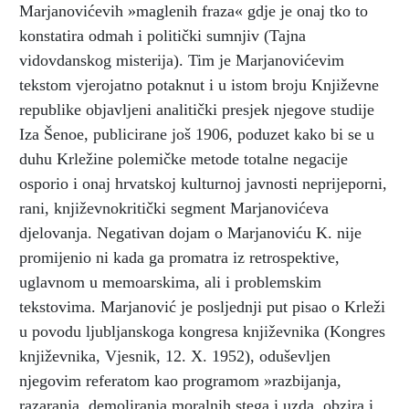
Marjanovićevih »maglenih fraza« gdje je onaj tko to
konstatira odmah i politički sumnjiv (Tajna
vidovdanskog misterija). Tim je Marjanovićevim
tekstom vjerojatno potaknut i u istom broju Književne
republike objavljeni analitički presjek njegove studije
Iza Šenoe, publicirane još 1906, poduzet kako bi se u
duhu Krležine polemičke metode totalne negacije
osporio i onaj hrvatskoj kulturnoj javnosti neprijeporni,
rani, književnokritički segment Marjanovićeva
djelovanja. Negativan dojam o Marjanoviću K. nije
promijenio ni kada ga promatra iz retrospektive,
uglavnom u memoarskima, ali i problemskim
tekstovima. Marjanović je posljednji put pisao o Krleži
u povodu ljubljanskoga kongresa književnika (Kongres
književnika, Vjesnik, 12. X. 1952), oduševljen
njegovim referatom kao programom »razbijanja,
razaranja, demoliranja moralnih stega i uzda, obzira i