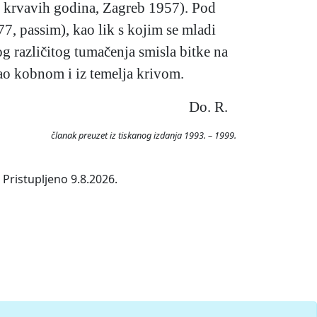
et krvavih godina, Zagreb 1957). Pod
7, passim), kao lik s kojim se mladi
g različitog tumačenja smisla bitke na
žao kobnom i iz temelja krivom.
Do. R.
članak preuzet iz tiskanog izdanja 1993. – 1999.
 Pristupljeno 9.8.2026.