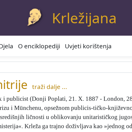
Krležijana
Djela
O enciklopediji
Uvjeti korištenja
trije
traži dalje ...
 i publicist (Donji Poplati, 21. X. 1887 - London, 28
izu i Münchenu, opsežnom publicis-tičko-književnom
središnjih ličnosti u oblikovanju unitarističkog jugo
terija«. Krleža ga trajno doživljava kao »jednog o