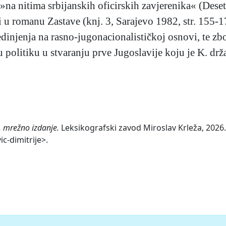
u »na nitima srbijanskih oficirskih zavjerenika« (Des
 u romanu Zastave (knj. 3, Sarajevo 1982, str. 155-17
dinjenja na rasno-jugonacionalističkoj osnovi, te zbo
u politiku u stvaranju prve Jugoslavije koju je K. dr
, mrežno izdanje.
Leksikografski zavod Miroslav Krleža, 2026.
c-dimitrije>.