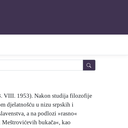
. VIII. 1953). Nakon studija filozofije
 djelatnošću u nizu srpskih i
slavenstva, a na podlozi »rasno«
d Meštrovićevih bukača«, kao