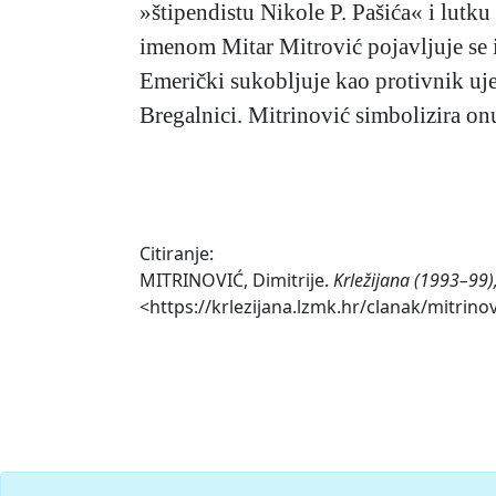
»štipendistu Nikole P. Pašića« i lutk
imenom Mitar Mitrović pojavljuje se i
Emerički sukobljuje kao protivnik uje
Bregalnici. Mitrinović simbolizira on
Citiranje:
MITRINOVIĆ, Dimitrije.
Krležijana (1993–99)
<https://krlezijana.lzmk.hr/clanak/mitrinovi