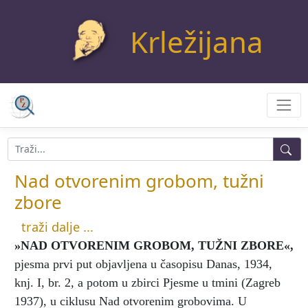
Krležijana
Nad otvorenim grobom, tužni
zbore
traži dalje ...
»NAD OTVORENIM GROBOM, TUŽNI ZBORE«
,
pjesma prvi put objavljena u časopisu Danas, 1934,
knj. I, br. 2, a potom u zbirci Pjesme u tmini (Zagreb
1937), u ciklusu Nad otvorenim grobovima. U