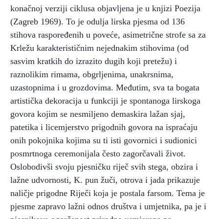
konačnoj verziji ciklusa objavljena je u knjizi Poezija
(Zagreb 1969). To je odulja lirska pjesma od 136
stihova raspoređenih u poveće, asimetrične strofe sa za
Krležu karakterističnim nejednakim stihovima (od
sasvim kratkih do izrazito dugih koji pretežu) i
raznolikim rimama, obgrljenima, unakrsnima,
uzastopnima i u grozdovima. Međutim, sva ta bogata
artistička dekoracija u funkciji je spontanoga lirskoga
govora kojim se nesmiljeno demaskira lažan sjaj,
patetika i licemjerstvo prigodnih govora na ispraćaju
onih pokojnika kojima su ti isti govornici i sudionici
posmrtnoga ceremonijala često zagorčavali život.
Oslobodivši svoju pjesničku riječ svih stega, obzira i
lažne udvornosti, K. pun žuči, otrova i jada prikazuje
naličje prigodne Riječi koja je postala farsom. Tema je
pjesme zapravo lažni odnos društva i umjetnika, pa je i