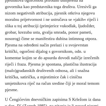
pjesnikova ogorčenost prirodno usmjerena na
govornika kao predstavnika toga društva. Uresivši ga
nizom negativnih atribucija, pjesnik otkriva njegovu
moralnu prijetvornost i ne ustručava se »jakih« riječi i
slika u toj atribuciji (primjerice vukodlak, ljudožder,
grobar, krezuba usta, gvalja smrada, ponor pameti,
nosorog) čime se manifestira dubina intimnog otpora.
Pjesma na određeni način prelazi i u svojevrstan
kritički, ogorčeni dijalog s govornikom, odn. u
komentar kojim se do apsurda dovodi naličje izrečenih
riječi i fraza. Pjesma je spontana, plastična ilustracija
(malo)građanskih društvenih odnosa, ali i snažna
kritička, satirička, a mjestimice čak i cinična
umjetnikova riječ na račun sredine čiji je moral temom
pjesme.
U Čengićevim dnevničkim zapisima S Krležom iz dana
u dan, IV (Zagreb 1985), na pitanje je li povod pjesmi