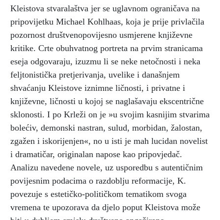
Kleistova stvaralaštva jer se uglavnom ograničava na
pripovijetku Michael Kohlhaas, koja je prije privlačila
pozornost društvenopovijesno usmjerene književne
kritike. Crte obuhvatnog portreta na prvim stranicama
eseja odgovaraju, izuzmu li se neke netočnosti i neka
feljtonistička pretjerivanja, uvelike i današnjem
shvaćanju Kleistove iznimne ličnosti, i privatne i
književne, ličnosti u kojoj se naglašavaju ekscentrične
sklonosti. I po Krleži on je »u svojim kasnijim stvarima
bolećiv, demonski nastran, sulud, morbidan, žalostan,
zgažen i iskorijenjen«, no u isti je mah lucidan novelist
i dramatičar, originalan napose kao pripovjedač.
Analizu navedene novele, uz usporedbu s autentičnim
povijesnim podacima o razdoblju reformacije, K.
povezuje s estetičko-političkom tematikom svoga
vremena te upozorava da djelo poput Kleistova može