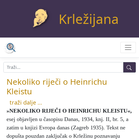
Krležijana
Nekoliko riječi o Heinrichu
Kleistu
traži dalje ...
»NEKOLIKO RIJEČI O HEINRICHU KLEISTU«
,
esej objavljen u časopisu Danas, 1934, knj. II, br. 5, a
zatim u knjizi Evropa danas (Zagreb 1935). Tekst ne
dopušta pouzdan zaključak o Krležinu poznavanju