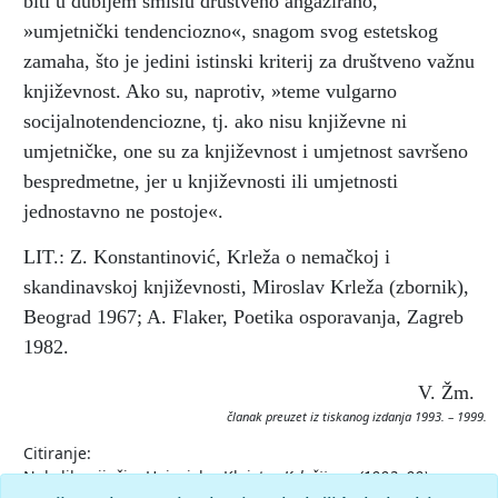
biti u dubljem smislu društveno angažirano,
»umjetnički tendenciozno«, snagom svog estetskog
zamaha, što je jedini istinski kriterij za društveno važnu
književnost. Ako su, naprotiv, »teme vulgarno
socijalnotendenciozne, tj. ako nisu književne ni
umjetničke, one su za književnost i umjetnost savršeno
bespredmetne, jer u književnosti ili umjetnosti
jednostavno ne postoje«.
LIT.: Z. Konstantinović, Krleža o nemačkoj i
skandinavskoj književnosti, Miroslav Krleža (zbornik),
Beograd 1967; A. Flaker, Poetika osporavanja, Zagreb
1982.
V. Žm.
članak preuzet iz tiskanog izdanja 1993. – 1999.
Citiranje:
Nekoliko riječi o Heinrichu Kleistu.
Krležijana (1993–99),